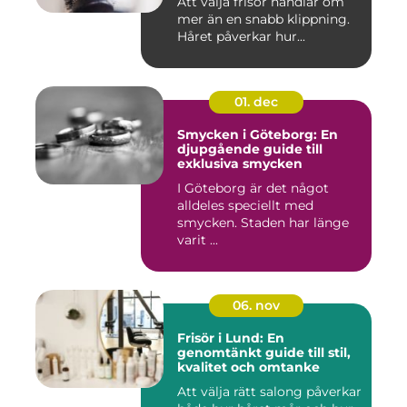
Att välja frisör handlar om
mer än en snabb klippning.
Håret påverkar hur...
01. dec
Smycken i Göteborg: En
djupgående guide till
exklusiva smycken
I Göteborg är det något
alldeles speciellt med
smycken. Staden har länge
varit ...
06. nov
Frisör i Lund: En
genomtänkt guide till stil,
kvalitet och omtanke
Att välja rätt salong påverkar