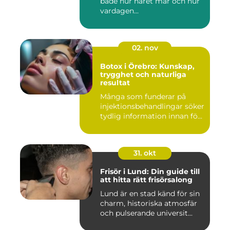
både hur håret mår och hur
vardagen...
02. nov
Botox i Örebro: Kunskap,
trygghet och naturliga
resultat
Många som funderar på
injektionsbehandlingar söker
tydlig information innan fö...
31. okt
Frisör i Lund: Din guide till
att hitta rätt frisörsalong
Lund är en stad känd för sin
charm, historiska atmosfär
och pulserande universit...