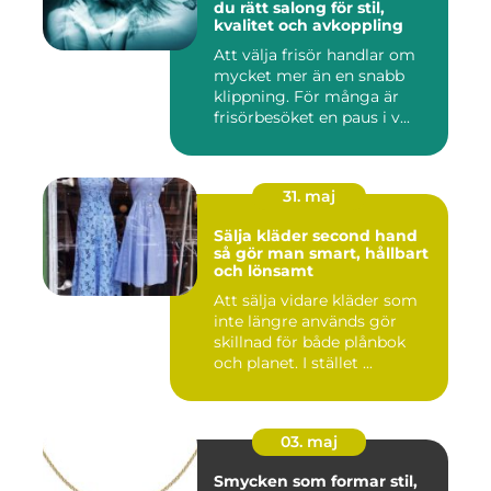
du rätt salong för stil,
kvalitet och avkoppling
Att välja frisör handlar om
mycket mer än en snabb
klippning. För många är
frisörbesöket en paus i v...
31. maj
Sälja kläder second hand
så gör man smart, hållbart
och lönsamt
Att sälja vidare kläder som
inte längre används gör
skillnad för både plånbok
och planet. I stället ...
03. maj
Smycken som formar stil,