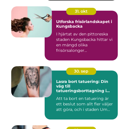
31. okt
Utforska frisörlandskapet i
Kungsbacka
I hjärtat av den pittoreska
staden Kungsbacka hittar vi
en mängd olika
frisörsalonger...
30. sep
Lasra bort tatuering: Din
väg till
tatueringsborttagning i
Umeå
Att ta bort en tatuering är
ett beslut som allt fler väljer
att göra, och i staden Um...