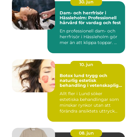
30. jun
Dam- och herrfrisör i
Hässleholm: Professionell
hårvård för vardag och fest
En professionell dam- och
herrfrisör i Hässleholm gör
mer än att klippa toppar. ...
10. jun
Botox lund trygg och
naturlig estetisk
behandling i vetenskaplig
miljö
Allt fler i Lund söker
estetiska behandlingar som
minskar rynkor utan att
förändra ansiktets uttryck...
08. jun