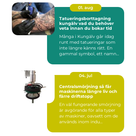
01. aug
Tatueringsborttagning
kungälv vad du behöver
veta innan du bokar tid
Många i Kungälv går idag
runt med tatueringar som
inte längre känns rätt. En
gammal symbol, ett namn...
04. jul
Centralsmörjning så får
maskinerna längre liv och
färre driftstopp
En väl fungerande smörjning
är avgörande för alla typer
av maskiner, oavsett om de
används inom indu...