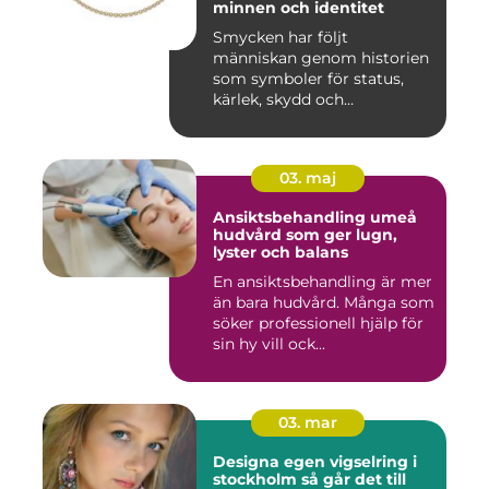
minnen och identitet
Smycken har följt
människan genom historien
som symboler för status,
kärlek, skydd och
tillhörighet....
03. maj
Ansiktsbehandling umeå
hudvård som ger lugn,
lyster och balans
En ansiktsbehandling är mer
än bara hudvård. Många som
söker professionell hjälp för
sin hy vill ock...
03. mar
Designa egen vigselring i
stockholm så går det till