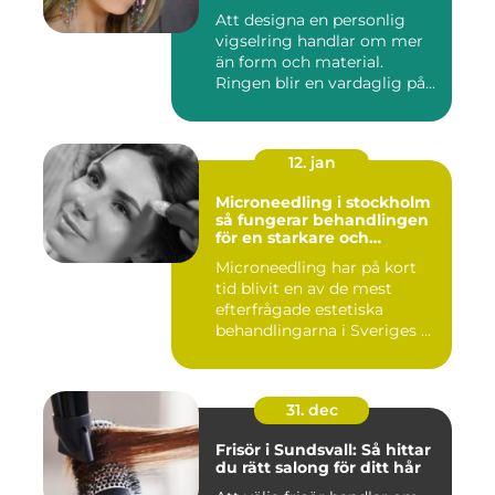
Att designa en personlig
vigselring handlar om mer
än form och material.
Ringen blir en vardaglig på...
12. jan
Microneedling i stockholm
så fungerar behandlingen
för en starkare och
jämnare hud
Microneedling har på kort
tid blivit en av de mest
efterfrågade estetiska
behandlingarna i Sveriges ...
31. dec
Frisör i Sundsvall: Så hittar
du rätt salong för ditt hår