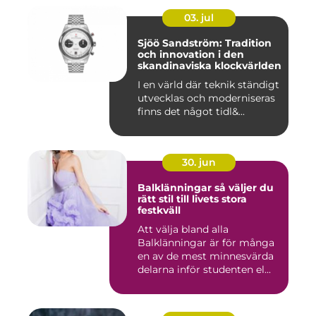
03. jul
Sjöö Sandström: Tradition
och innovation i den
skandinaviska klockvärlden
I en värld där teknik ständigt
utvecklas och moderniseras
finns det något tidl&...
30. jun
Balklänningar så väljer du
rätt stil till livets stora
festkväll
Att välja bland alla
Balklänningar är för många
en av de mest minnesvärda
delarna inför studenten el...