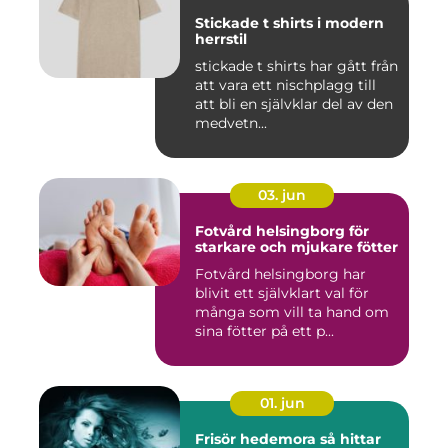
Stickade t shirts i modern
herrstil
stickade t shirts har gått från
att vara ett nischplagg till
att bli en självklar del av den
medvetn...
03. jun
Fotvård helsingborg för
starkare och mjukare fötter
Fotvård helsingborg har
blivit ett självklart val för
många som vill ta hand om
sina fötter på ett p...
01. jun
Frisör hedemora så hittar