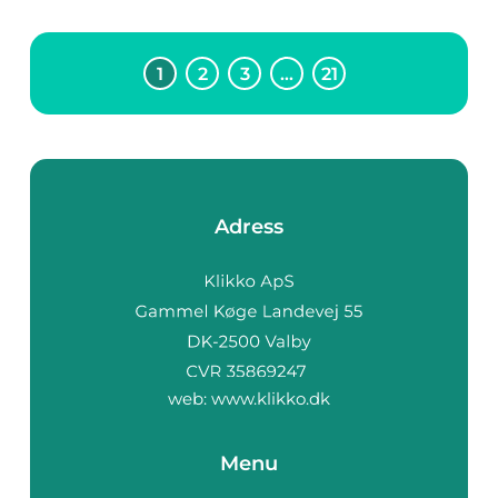
1
2
3
…
21
Adress
web:
www.klikko.dk
Menu