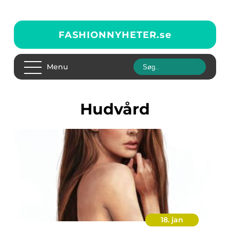
FASHIONNYHETER.
se
Menu
Hudvård
18. jan