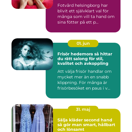
Fotvård helsingborg har
blivit ett självklart val för
många som vill ta hand om
sina fötter på ett p...
01. jun
Frisör hedemora så hittar
du rätt salong för stil,
kvalitet och avkoppling
Att välja frisör handlar om
mycket mer än en snabb
klippning. För många är
frisörbesöket en paus i v...
31. maj
Sälja kläder second hand
så gör man smart, hållbart
och lönsamt