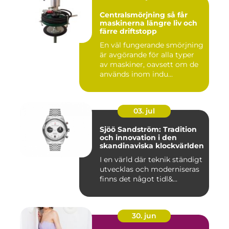
Centralsmörjning så får
maskinerna längre liv och
färre driftstopp
En väl fungerande smörjning
är avgörande för alla typer
av maskiner, oavsett om de
används inom indu...
03. jul
Sjöö Sandström: Tradition
och innovation i den
skandinaviska klockvärlden
I en värld där teknik ständigt
utvecklas och moderniseras
finns det något tidl&...
30. jun