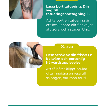
Lasra bort tatuering: Din
väg till
tatueringsborttagning i
Umeå
Att ta bort en tatuering är
ett beslut som allt fler väljer
att göra, och i staden Um...
02. aug
Hembesök av din frisör: En
bekväm och personlig
hårvårdsupplevelse
Att få håret klippt brukar
ofta innebära en resa till
salongen, där man tar ti...