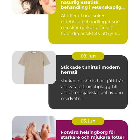
naturlig estetisk
behandling i vetenskaplig
miljö
Allt fler i Lund söker
estetiska behandlingar som
minskar rynkor utan att
förändra ansiktets uttryck...
08. jun
Stickade t shirts i modern
herrstil
stickade t shirts har gått från
att vara ett nischplagg till
att bli en självklar del av den
medvetn...
03. jun
Fotvård helsingborg för
starkare och mjukare fötter