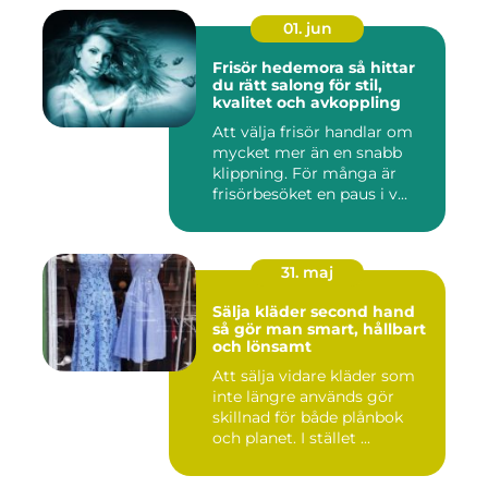
01. jun
Frisör hedemora så hittar
du rätt salong för stil,
kvalitet och avkoppling
Att välja frisör handlar om
mycket mer än en snabb
klippning. För många är
frisörbesöket en paus i v...
31. maj
Sälja kläder second hand
så gör man smart, hållbart
och lönsamt
Att sälja vidare kläder som
inte längre används gör
skillnad för både plånbok
och planet. I stället ...