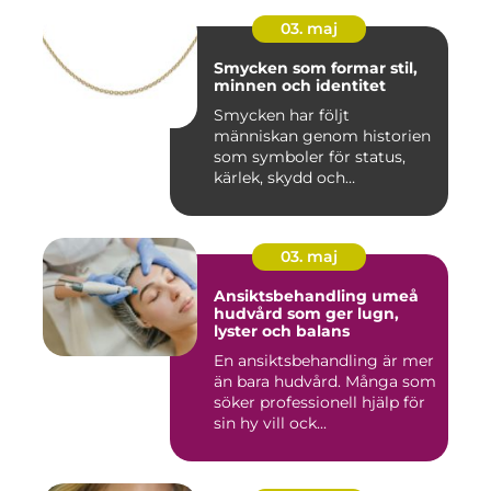
03. maj
Smycken som formar stil,
minnen och identitet
Smycken har följt
människan genom historien
som symboler för status,
kärlek, skydd och
tillhörighet....
03. maj
Ansiktsbehandling umeå
hudvård som ger lugn,
lyster och balans
En ansiktsbehandling är mer
än bara hudvård. Många som
söker professionell hjälp för
sin hy vill ock...