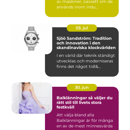
av maskiner, oavsett om de
används inom indu...
03. jul
Sjöö Sandström: Tradition
och innovation i den
skandinaviska klockvärlden
I en värld där teknik ständigt
utvecklas och moderniseras
finns det något tidl&...
30. jun
Balklänningar så väljer du
rätt stil till livets stora
festkväll
Att välja bland alla
Balklänningar är för många
en av de mest minnesvärda