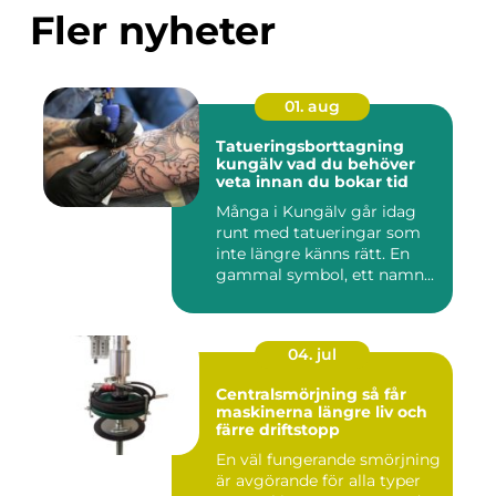
Fler nyheter
01. aug
Tatueringsborttagning
kungälv vad du behöver
veta innan du bokar tid
Många i Kungälv går idag
runt med tatueringar som
inte längre känns rätt. En
gammal symbol, ett namn...
04. jul
Centralsmörjning så får
maskinerna längre liv och
färre driftstopp
En väl fungerande smörjning
är avgörande för alla typer