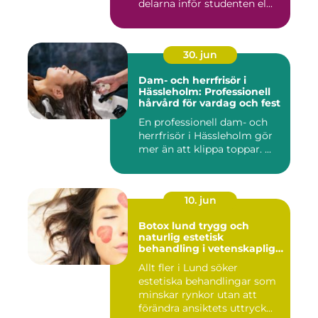
delarna inför studenten el...
30. jun
Dam- och herrfrisör i
Hässleholm: Professionell
hårvård för vardag och fest
En professionell dam- och
herrfrisör i Hässleholm gör
mer än att klippa toppar. ...
10. jun
Botox lund trygg och
naturlig estetisk
behandling i vetenskaplig
miljö
Allt fler i Lund söker
estetiska behandlingar som
minskar rynkor utan att
förändra ansiktets uttryck...