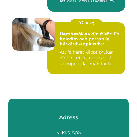
att göra, och i staden Um...
02. aug
Hembesök av din frisör: En
bekväm och personlig
hårvårdsupplevelse
Att få håret klippt brukar
ofta innebära en resa till
salongen, där man tar ti...
Adress