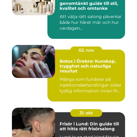
genomtänkt guide till stil,
kvalitet och omtanke
Att välja rätt salong påverkar
både hur håret mår och hur
vardagen...
02. nov
Botox i Örebro: Kunskap,
trygghet och naturliga
resultat
Många som funderar på
injektionsbehandlingar söker
tydlig information innan fö...
31. okt
Frisör i Lund: Din guide till
att hitta rätt frisörsalong