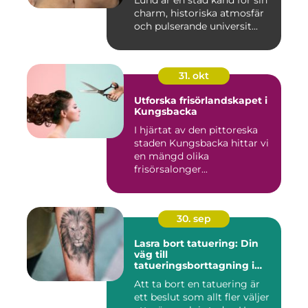
Lund är en stad känd för sin
charm, historiska atmosfär
och pulserande universit...
31. okt
Utforska frisörlandskapet i
Kungsbacka
I hjärtat av den pittoreska
staden Kungsbacka hittar vi
en mängd olika
frisörsalonger...
30. sep
Lasra bort tatuering: Din
väg till
tatueringsborttagning i
Umeå
Att ta bort en tatuering är
ett beslut som allt fler väljer