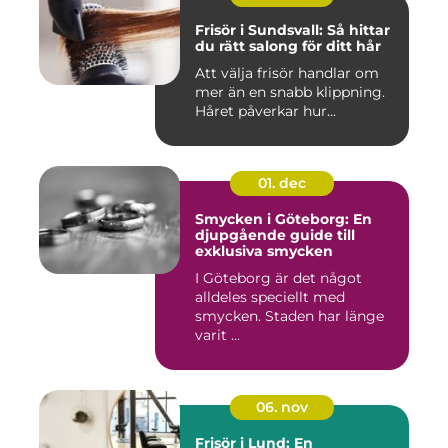
Frisör i Sundsvall: Så hittar
du rätt salong för ditt hår
Att välja frisör handlar om
mer än en snabb klippning.
Håret påverkar hur...
01. dec
Smycken i Göteborg: En
djupgående guide till
exklusiva smycken
I Göteborg är det något
alldeles speciellt med
smycken. Staden har länge
varit ...
06. nov
Frisör i Lund: En