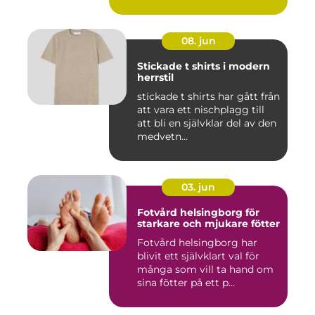
08. jun
Stickade t shirts i modern
herrstil
stickade t shirts har gått från
att vara ett nischplagg till
att bli en självklar del av den
medvetn...
03. jun
Fotvård helsingborg för
starkare och mjukare fötter
Fotvård helsingborg har
blivit ett självklart val för
många som vill ta hand om
sina fötter på ett p...