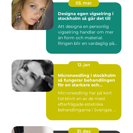
03. mar
Designa egen vigselring i
stockholm så går det till
Att designa en personlig
vigselring handlar om mer
än form och material.
Ringen blir en vardaglig på...
12. jan
Microneedling i stockholm
så fungerar behandlingen
för en starkare och
jämnare hud
Microneedling har på kort
tid blivit en av de mest
efterfrågade estetiska
behandlingarna i Sveriges ...
31. dec