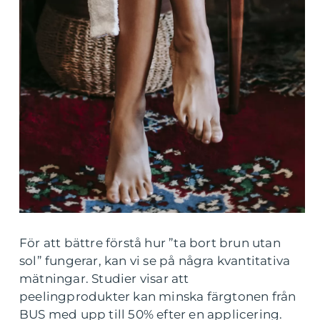
För att bättre förstå hur ”ta bort brun utan
sol” fungerar, kan vi se på några kvantitativa
mätningar. Studier visar att
peelingprodukter kan minska färgtonen från
BUS med upp till 50% efter en applicering.