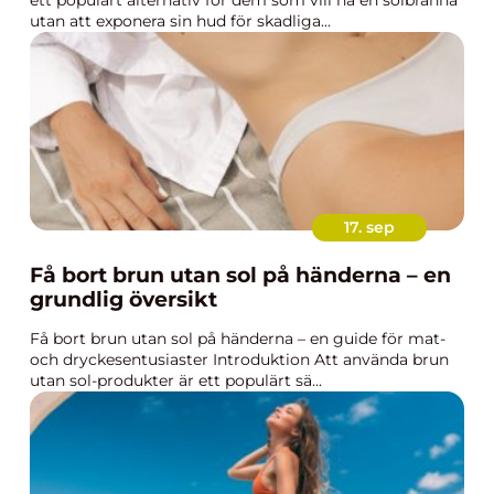
ett populärt alternativ för dem som vill ha en solbränna
utan att exponera sin hud för skadliga...
17. sep
Få bort brun utan sol på händerna – en
grundlig översikt
Få bort brun utan sol på händerna – en guide för mat-
och dryckesentusiaster Introduktion Att använda brun
utan sol-produkter är ett populärt sä...