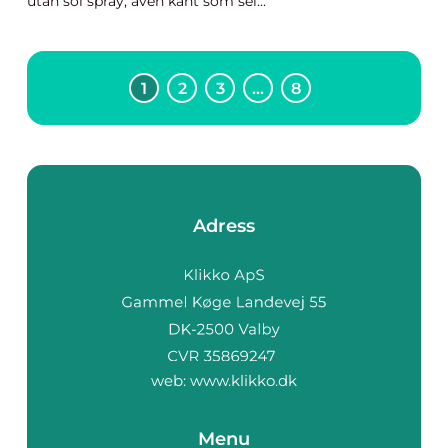
utan sol spray, även känt som sel...
1
2
3
…
8
Adress
web:
www.klikko.dk
Menu