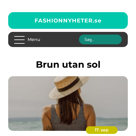
FASHIONNYHETER.
se
Menu
Brun utan sol
17. sep