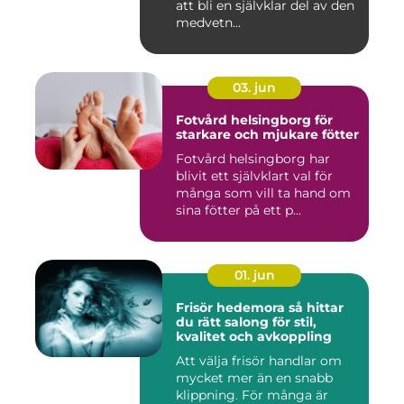
att bli en självklar del av den
medvetn...
03. jun
Fotvård helsingborg för
starkare och mjukare fötter
Fotvård helsingborg har
blivit ett självklart val för
många som vill ta hand om
sina fötter på ett p...
01. jun
Frisör hedemora så hittar
du rätt salong för stil,
kvalitet och avkoppling
Att välja frisör handlar om
mycket mer än en snabb
klippning. För många är