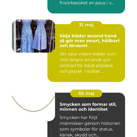
frisörbesöket en paus i v...
31. maj
Sälja kläder second hand
så gör man smart, hållbart
och lönsamt
Att sälja vidare kläder som
inte längre används gör
skillnad för både plånbok
och planet. I stället ...
03. maj
Smycken som formar stil,
minnen och identitet
Smycken har följt
människan genom historien
som symboler för status,
kärlek, skydd och