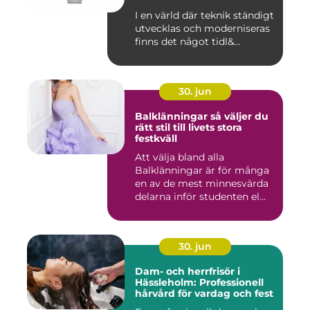
I en värld där teknik ständigt
utvecklas och moderniseras
finns det något tidl&...
30. jun
Balklänningar så väljer du
rätt stil till livets stora
festkväll
Att välja bland alla
Balklänningar är för många
en av de mest minnesvärda
delarna inför studenten el...
30. jun
Dam- och herrfrisör i
Hässleholm: Professionell
hårvård för vardag och fest