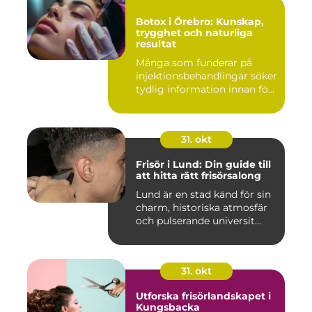
Botox i Örebro: Kunskap,
trygghet och naturliga
resultat
Många som funderar på
injektionsbehandlingar söker
tydlig information innan fö...
31. okt
Frisör i Lund: Din guide till
att hitta rätt frisörsalong
Lund är en stad känd för sin
charm, historiska atmosfär
och pulserande universit...
31. okt
Utforska frisörlandskapet i
Kungsbacka