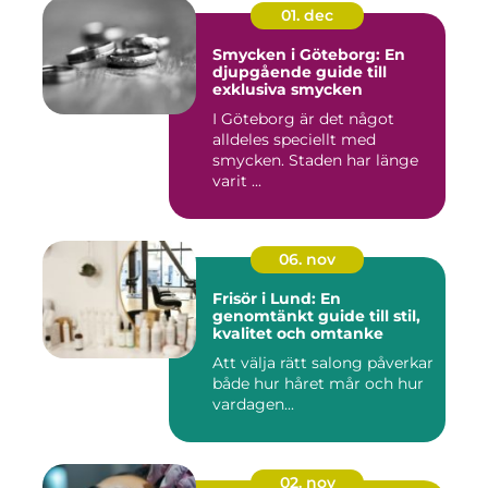
01. dec
Smycken i Göteborg: En
djupgående guide till
exklusiva smycken
I Göteborg är det något
alldeles speciellt med
smycken. Staden har länge
varit ...
06. nov
Frisör i Lund: En
genomtänkt guide till stil,
kvalitet och omtanke
Att välja rätt salong påverkar
både hur håret mår och hur
vardagen...
02. nov