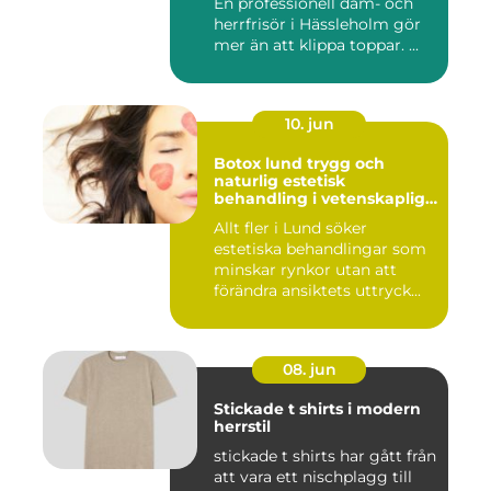
En professionell dam- och
herrfrisör i Hässleholm gör
mer än att klippa toppar. ...
10. jun
Botox lund trygg och
naturlig estetisk
behandling i vetenskaplig
miljö
Allt fler i Lund söker
estetiska behandlingar som
minskar rynkor utan att
förändra ansiktets uttryck...
08. jun
Stickade t shirts i modern
herrstil
stickade t shirts har gått från
att vara ett nischplagg till