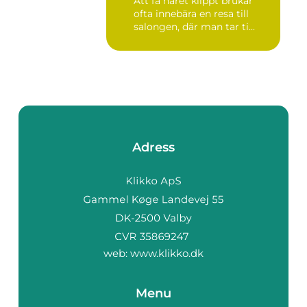
Att få håret klippt brukar
ofta innebära en resa till
salongen, där man tar ti...
Adress
web:
www.klikko.dk
Menu