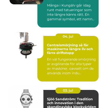
Många i Kungälv går idag
runt med tatueringar som
inte längre känns rätt. En
gammal symbol, ett namn...
04. jul
Centralsmörjning så får
maskinerna längre liv och
färre driftstopp
En väl fungerande smörjning
är avgörande för alla typer
av maskiner, oavsett om de
används inom indu...
03. jul
Sjöö Sandström: Tradition
och innovation i den
skandinaviska klockvärlden