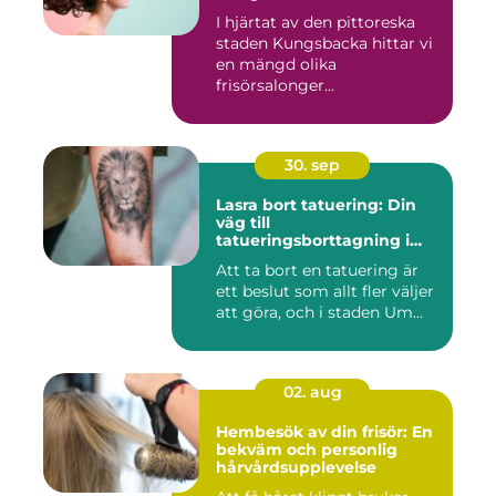
I hjärtat av den pittoreska
staden Kungsbacka hittar vi
en mängd olika
frisörsalonger...
30. sep
Lasra bort tatuering: Din
väg till
tatueringsborttagning i
Umeå
Att ta bort en tatuering är
ett beslut som allt fler väljer
att göra, och i staden Um...
02. aug
Hembesök av din frisör: En
bekväm och personlig
hårvårdsupplevelse