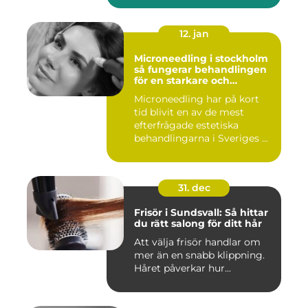
12. jan
Microneedling i stockholm
så fungerar behandlingen
för en starkare och
jämnare hud
Microneedling har på kort
tid blivit en av de mest
efterfrågade estetiska
behandlingarna i Sveriges ...
31. dec
Frisör i Sundsvall: Så hittar
du rätt salong för ditt hår
Att välja frisör handlar om
mer än en snabb klippning.
Håret påverkar hur...