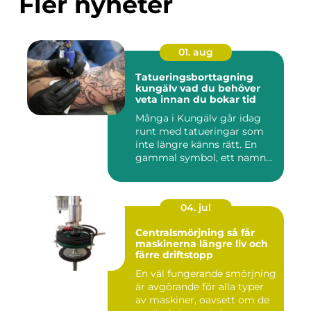
Fler nyheter
01. aug
Tatueringsborttagning
kungälv vad du behöver
veta innan du bokar tid
Många i Kungälv går idag
runt med tatueringar som
inte längre känns rätt. En
gammal symbol, ett namn...
04. jul
Centralsmörjning så får
maskinerna längre liv och
färre driftstopp
En väl fungerande smörjning
är avgörande för alla typer
av maskiner, oavsett om de