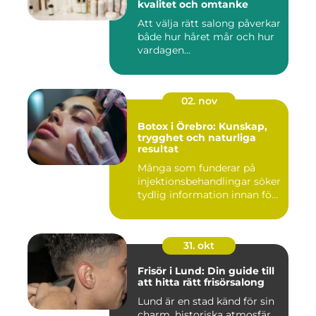
kvalitet och omtanke
Att välja rätt salong påverkar
både hur håret mår och hur
vardagen...
02. nov
Botox i Örebro: Kunskap,
trygghet och naturliga
resultat
Många som funderar på
injektionsbehandlingar söker
tydlig information innan fö...
31. okt
Frisör i Lund: Din guide till
att hitta rätt frisörsalong
Lund är en stad känd för sin
charm, historiska atmosfär