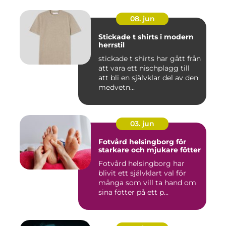
08. jun
Stickade t shirts i modern
herrstil
stickade t shirts har gått från
att vara ett nischplagg till
att bli en självklar del av den
medvetn...
03. jun
Fotvård helsingborg för
starkare och mjukare fötter
Fotvård helsingborg har
blivit ett självklart val för
många som vill ta hand om
sina fötter på ett p...