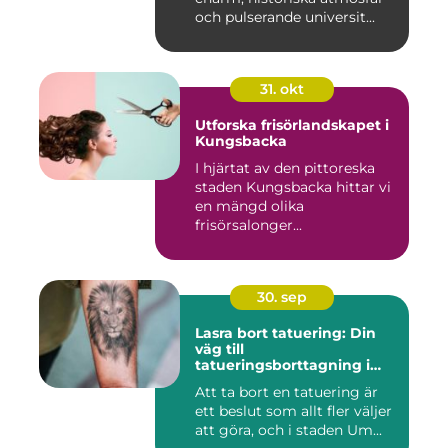
och pulserande universit...
31. okt
Utforska frisörlandskapet i
Kungsbacka
I hjärtat av den pittoreska
staden Kungsbacka hittar vi
en mängd olika
frisörsalonger...
30. sep
Lasra bort tatuering: Din
väg till
tatueringsborttagning i
Umeå
Att ta bort en tatuering är
ett beslut som allt fler väljer
att göra, och i staden Um...