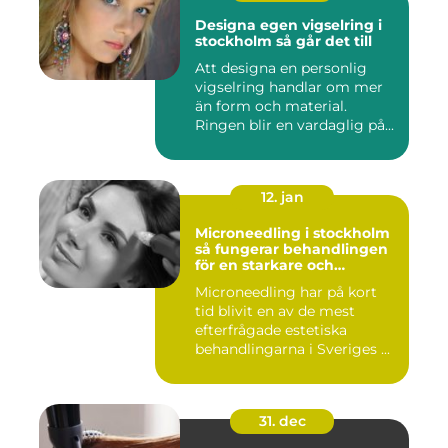
Designa egen vigselring i
stockholm så går det till
Att designa en personlig
vigselring handlar om mer
än form och material.
Ringen blir en vardaglig på...
12. jan
Microneedling i stockholm
så fungerar behandlingen
för en starkare och
jämnare hud
Microneedling har på kort
tid blivit en av de mest
efterfrågade estetiska
behandlingarna i Sveriges ...
31. dec