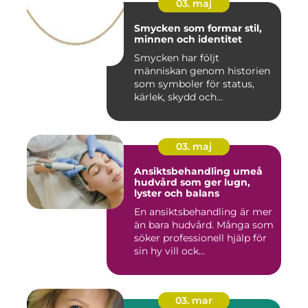
03. maj
Smycken som formar stil,
minnen och identitet
Smycken har följt
människan genom historien
som symboler för status,
kärlek, skydd och
tillhörighet....
03. maj
Ansiktsbehandling umeå
hudvård som ger lugn,
lyster och balans
En ansiktsbehandling är mer
än bara hudvård. Många som
söker professionell hjälp för
sin hy vill ock...
03. mar