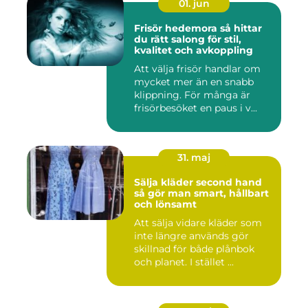
01. jun
Frisör hedemora så hittar
du rätt salong för stil,
kvalitet och avkoppling
Att välja frisör handlar om
mycket mer än en snabb
klippning. För många är
frisörbesöket en paus i v...
31. maj
Sälja kläder second hand
så gör man smart, hållbart
och lönsamt
Att sälja vidare kläder som
inte längre används gör
skillnad för både plånbok
och planet. I stället ...