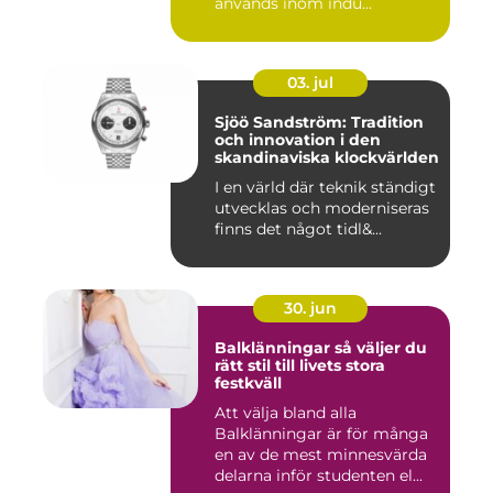
används inom indu...
03. jul
Sjöö Sandström: Tradition
och innovation i den
skandinaviska klockvärlden
I en värld där teknik ständigt
utvecklas och moderniseras
finns det något tidl&...
30. jun
Balklänningar så väljer du
rätt stil till livets stora
festkväll
Att välja bland alla
Balklänningar är för många
en av de mest minnesvärda
delarna inför studenten el...