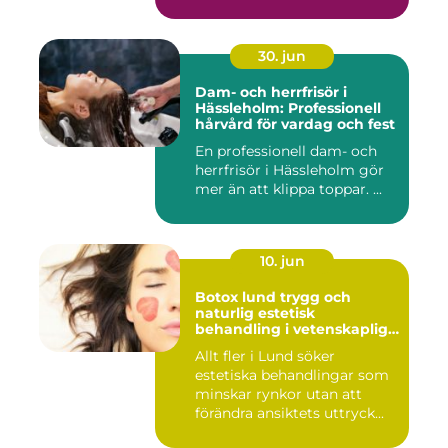
30. jun
Dam- och herrfrisör i
Hässleholm: Professionell
hårvård för vardag och fest
En professionell dam- och
herrfrisör i Hässleholm gör
mer än att klippa toppar. ...
10. jun
Botox lund trygg och
naturlig estetisk
behandling i vetenskaplig
miljö
Allt fler i Lund söker
estetiska behandlingar som
minskar rynkor utan att
förändra ansiktets uttryck...