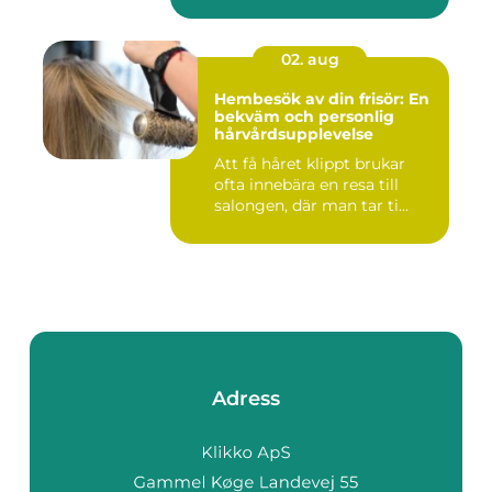
02. aug
Hembesök av din frisör: En
bekväm och personlig
hårvårdsupplevelse
Att få håret klippt brukar
ofta innebära en resa till
salongen, där man tar ti...
Adress