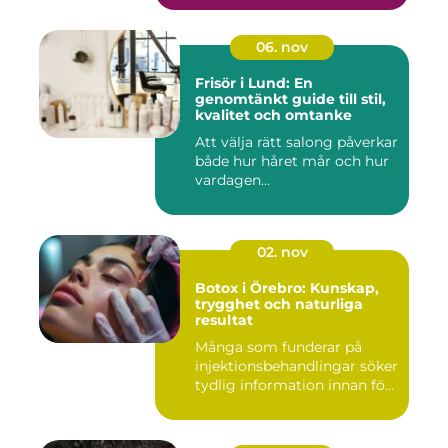
06. nov
Frisör i Lund: En
genomtänkt guide till stil,
kvalitet och omtanke
Att välja rätt salong påverkar
både hur håret mår och hur
vardagen...
02. nov
Botox i Örebro: Kunskap,
trygghet och naturliga
resultat
Många som funderar på
injektionsbehandlingar söker
tydlig information innan fö...