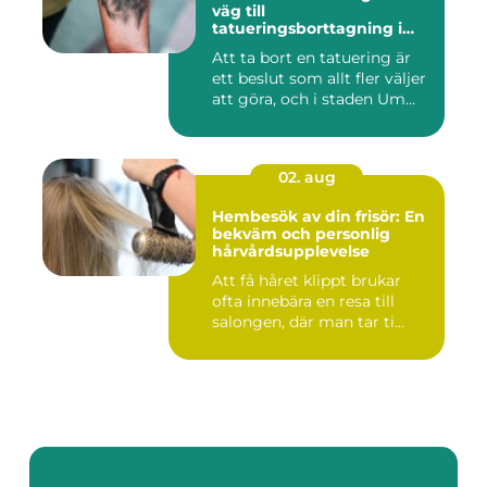
väg till
tatueringsborttagning i
Umeå
Att ta bort en tatuering är
ett beslut som allt fler väljer
att göra, och i staden Um...
02. aug
Hembesök av din frisör: En
bekväm och personlig
hårvårdsupplevelse
Att få håret klippt brukar
ofta innebära en resa till
salongen, där man tar ti...