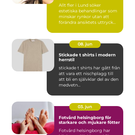
miljö
Allt fler i Lund söker
estetiska behandlingar som
minskar rynkor utan att
förändra ansiktets uttryck...
08. jun
Stickade t shirts i modern
herrstil
stickade t shirts har gått från
att vara ett nischplagg till
att bli en självklar del av den
medvetn...
03. jun
Fotvård helsingborg för
starkare och mjukare fötter
Fotvård helsingborg har