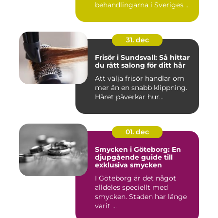
behandlingarna i Sveriges ...
31. dec
Frisör i Sundsvall: Så hittar
du rätt salong för ditt hår
Att välja frisör handlar om
mer än en snabb klippning.
Håret påverkar hur...
01. dec
Smycken i Göteborg: En
djupgående guide till
exklusiva smycken
I Göteborg är det något
alldeles speciellt med
smycken. Staden har länge
varit ...