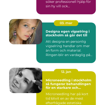
söker professionell hjälp för
sin hy vill ock...
03. mar
Designa egen vigselring i
stockholm så går det till
Att designa en personlig
vigselring handlar om mer
än form och material.
Ringen blir en vardaglig på...
12. jan
Microneedling i stockholm
så fungerar behandlingen
för en starkare och
jämnare hud
Microneedling har på kort
tid blivit en av de mest
efterfrågade estetiska