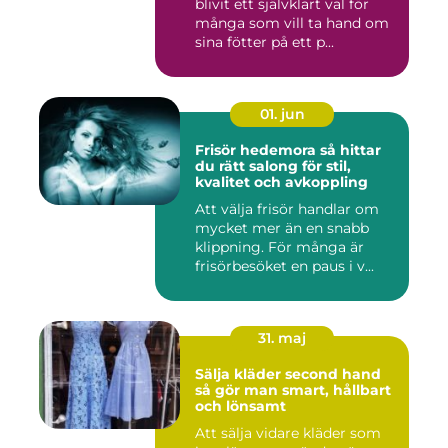
blivit ett självklart val för
många som vill ta hand om
sina fötter på ett p...
01. jun
Frisör hedemora så hittar
du rätt salong för stil,
kvalitet och avkoppling
Att välja frisör handlar om
mycket mer än en snabb
klippning. För många är
frisörbesöket en paus i v...
31. maj
Sälja kläder second hand
så gör man smart, hållbart
och lönsamt
Att sälja vidare kläder som