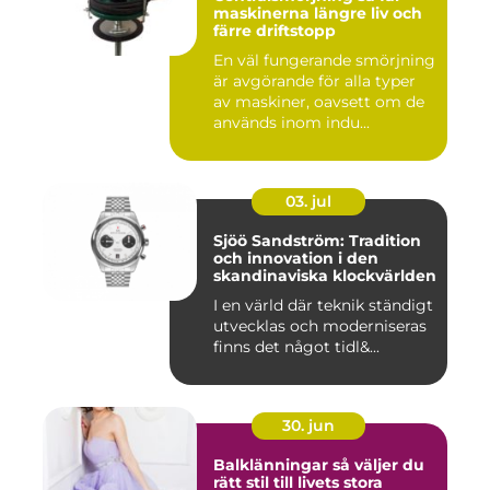
maskinerna längre liv och
färre driftstopp
En väl fungerande smörjning
är avgörande för alla typer
av maskiner, oavsett om de
används inom indu...
03. jul
Sjöö Sandström: Tradition
och innovation i den
skandinaviska klockvärlden
I en värld där teknik ständigt
utvecklas och moderniseras
finns det något tidl&...
30. jun
Balklänningar så väljer du
rätt stil till livets stora