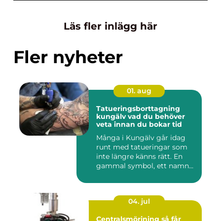
Läs fler inlägg här
Fler nyheter
01. aug
Tatueringsborttagning
kungälv vad du behöver
veta innan du bokar tid
Många i Kungälv går idag
runt med tatueringar som
inte längre känns rätt. En
gammal symbol, ett namn...
04. jul
Centralsmörjning så får