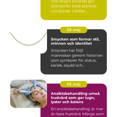
inte längre används gör
skillnad för både plånbok
och planet. I stället ...
03. maj
Smycken som formar stil,
minnen och identitet
Smycken har följt
människan genom historien
som symboler för status,
kärlek, skydd och
tillhörighet....
03. maj
Ansiktsbehandling umeå
hudvård som ger lugn,
lyster och balans
En ansiktsbehandling är mer
än bara hudvård. Många som