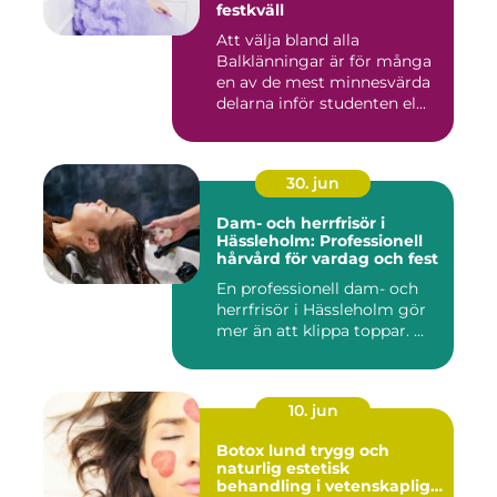
festkväll
Att välja bland alla
Balklänningar är för många
en av de mest minnesvärda
delarna inför studenten el...
30. jun
Dam- och herrfrisör i
Hässleholm: Professionell
hårvård för vardag och fest
En professionell dam- och
herrfrisör i Hässleholm gör
mer än att klippa toppar. ...
10. jun
Botox lund trygg och
naturlig estetisk
behandling i vetenskaplig