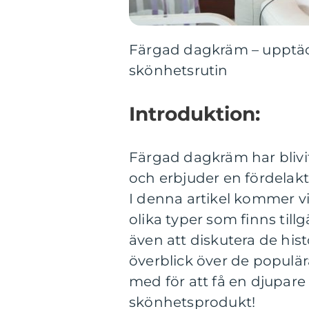
Färgad dagkräm – upptäck 
skönhetsrutin
Introduktion:
Färgad dagkräm har bliv
och erbjuder en fördelak
I denna artikel kommer vi
olika typer som finns till
även att diskutera de his
överblick över de populä
med för att få en djupar
skönhetsprodukt!