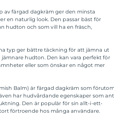
typ av färgad dagkräm ger den minsta
 en naturlig look. Den passar bäst för
n hudton och som vill ha en fräsch,
a typ ger bättre täckning för att jämna ut
jämnare hudton. Den kan vara perfekt för
ämnheter eller som önskar en något mer
emish Balm) är färgad dagkräm som föruto
g även har hudvårdande egenskaper som ant
ktning. Den är populär för sin allt-i-ett-
stort förtroende hos många användare.