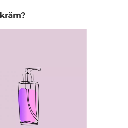
gkräm?