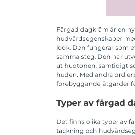
Färgad dagkräm är en h
hudvårdsegenskaper med en
look. Den fungerar som et
samma steg. Den har utve
ut hudtonen, samtidigt s
huden. Med andra ord er
förebyggande åtgärder för
Typer av färgad d
Det finns olika typer av 
täckning och hudvårdsege