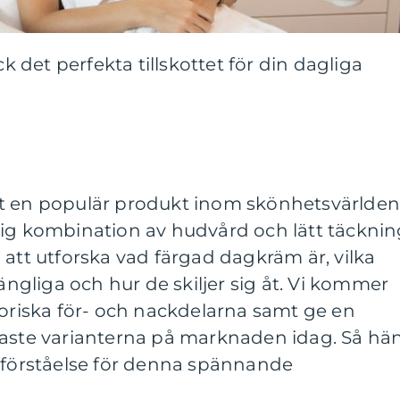
det perfekta tillskottet för din dagliga
it en populär produkt inom skönhetsvärlde
tig kombination av hudvård och lätt täcknin
 att utforska vad färgad dagkräm är, vilka
gängliga och hur de skiljer sig åt. Vi kommer
toriska för- och nackdelarna samt ge en
raste varianterna på marknaden idag. Så hä
e förståelse för denna spännande