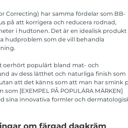
or Correcting) har samma fördelar som BB-
s på att korrigera och reducera rodnad,
eter i hudtonen. Det är en idealisk produkt
ka hudproblem som de vill behandla
kning.
t oerhört populärt bland mat- och
nd av dess lätthet och naturliga finish som
t utan att det känns som att man har smink 
rken som [EXEMPEL PÅ POPULÄRA MÄRKEN]
ed sina innovativa formler och dermatologis
ningar om färgad dagkräm