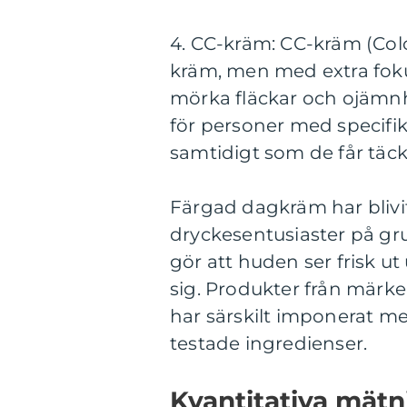
4. CC-kräm: CC-kräm (Col
kräm, men med extra foku
mörka fläckar och ojämnh
för personer med specifi
samtidigt som de får täc
Färgad dagkräm har blivi
dryckesentusiaster på gru
gör att huden ser frisk u
sig. Produkter från mä
har särskilt imponerat m
testade ingredienser.
Kvantitativa mät