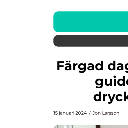
Färgad dagkräm: En komplett
guid
dryc
15 januari 2024
Jon Larsson