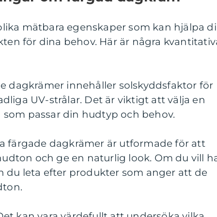
lika mätbara egenskaper som kan hjälpa d
kten för dina behov. Här är några kvantitativ
de dagkrämer innehåller solskyddsfaktor för
iga UV-strålar. Det är viktigt att välja en
 som passar din hudtyp och behov.
a färgade dagkrämer är utformade för att
 hudton och ge en naturlig look. Om du vill h
 du leta efter produkter som anger att de
dton.
t kan vara värdefullt att undersöka vilka