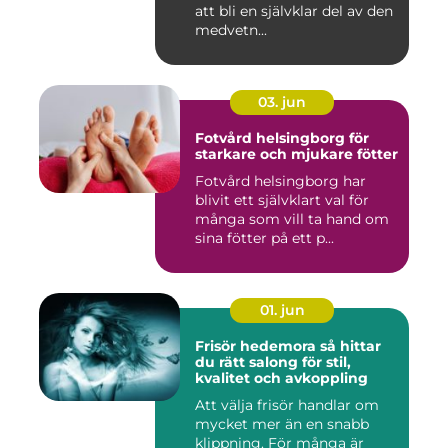
att bli en självklar del av den
medvetn...
03. jun
Fotvård helsingborg för
starkare och mjukare fötter
Fotvård helsingborg har
blivit ett självklart val för
många som vill ta hand om
sina fötter på ett p...
01. jun
Frisör hedemora så hittar
du rätt salong för stil,
kvalitet och avkoppling
Att välja frisör handlar om
mycket mer än en snabb
klippning. För många är