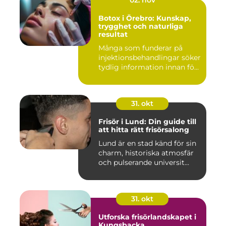
Botox i Örebro: Kunskap,
trygghet och naturliga
resultat
Många som funderar på
injektionsbehandlingar söker
tydlig information innan fö...
31. okt
Frisör i Lund: Din guide till
att hitta rätt frisörsalong
Lund är en stad känd för sin
charm, historiska atmosfär
och pulserande universit...
31. okt
Utforska frisörlandskapet i
Kungsbacka