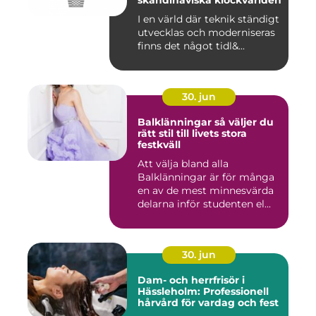
I en värld där teknik ständigt
utvecklas och moderniseras
finns det något tidl&...
30. jun
Balklänningar så väljer du
rätt stil till livets stora
festkväll
Att välja bland alla
Balklänningar är för många
en av de mest minnesvärda
delarna inför studenten el...
30. jun
Dam- och herrfrisör i
Hässleholm: Professionell
hårvård för vardag och fest