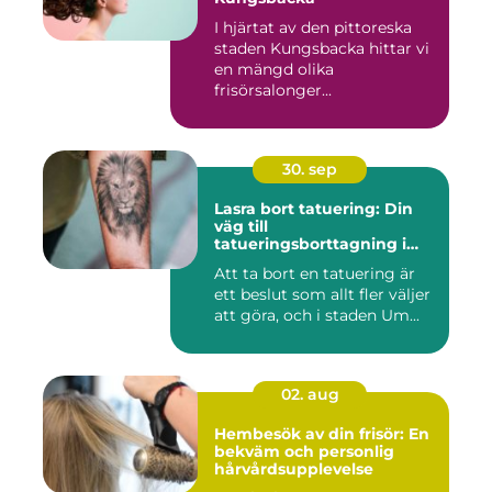
I hjärtat av den pittoreska
staden Kungsbacka hittar vi
en mängd olika
frisörsalonger...
30. sep
Lasra bort tatuering: Din
väg till
tatueringsborttagning i
Umeå
Att ta bort en tatuering är
ett beslut som allt fler väljer
att göra, och i staden Um...
02. aug
Hembesök av din frisör: En
bekväm och personlig
hårvårdsupplevelse