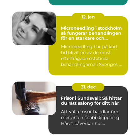
12. jan
Microneedling i stockholm
så fungerar behandlingen
för en starkare och
jämnare hud
Microneedling har på kort
tid blivit en av de mest
efterfrågade estetiska
behandlingarna i Sveriges ...
31. dec
Frisör i Sundsvall: Så hittar
du rätt salong för ditt hår
Att välja frisör handlar om
mer än en snabb klippning.
Håret påverkar hur...