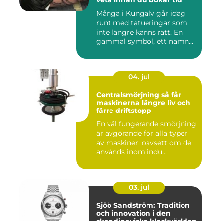
Många i Kungälv går idag
runt med tatueringar som
inte längre känns rätt. En
gammal symbol, ett namn...
04. jul
Centralsmörjning så får
maskinerna längre liv och
färre driftstopp
En väl fungerande smörjning
är avgörande för alla typer
av maskiner, oavsett om de
används inom indu...
03. jul
Sjöö Sandström: Tradition
och innovation i den
skandinaviska klockvärlden