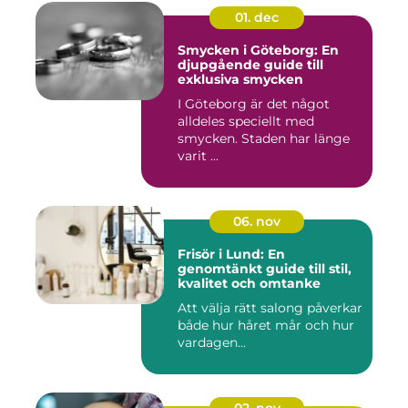
01. dec
Smycken i Göteborg: En
djupgående guide till
exklusiva smycken
I Göteborg är det något
alldeles speciellt med
smycken. Staden har länge
varit ...
06. nov
Frisör i Lund: En
genomtänkt guide till stil,
kvalitet och omtanke
Att välja rätt salong påverkar
både hur håret mår och hur
vardagen...
02. nov