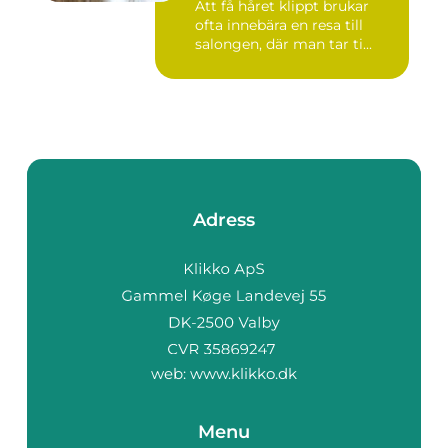
Att få håret klippt brukar
ofta innebära en resa till
salongen, där man tar ti...
Adress
web:
www.klikko.dk
Menu