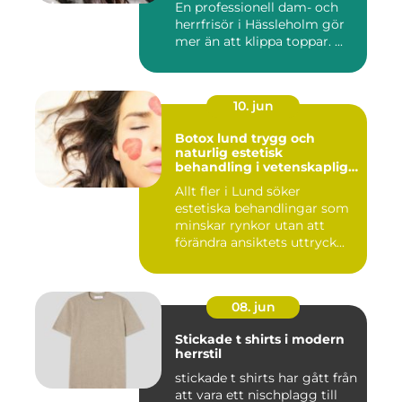
En professionell dam- och
herrfrisör i Hässleholm gör
mer än att klippa toppar. ...
10. jun
Botox lund trygg och
naturlig estetisk
behandling i vetenskaplig
miljö
Allt fler i Lund söker
estetiska behandlingar som
minskar rynkor utan att
förändra ansiktets uttryck...
08. jun
Stickade t shirts i modern
herrstil
stickade t shirts har gått från
att vara ett nischplagg till