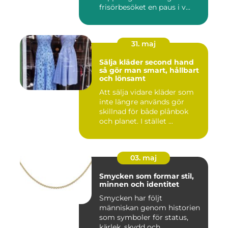
frisörbesöket en paus i v...
31. maj
Sälja kläder second hand
så gör man smart, hållbart
och lönsamt
Att sälja vidare kläder som
inte längre används gör
skillnad för både plånbok
och planet. I stället ...
03. maj
Smycken som formar stil,
minnen och identitet
Smycken har följt
människan genom historien
som symboler för status,
kärlek, skydd och