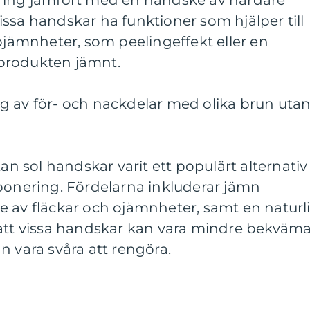
ring jämfört med en handske av hårdare
ssa handskar ha funktioner som hjälper till
 ojämnheter, som peelingeffekt eller en
a produkten jämnt.
g av för- och nackdelar med olika brun uta
tan sol handskar varit ett populärt alternativ
xponering. Fördelarna inkluderar jämn
e av fläckar och ojämnheter, samt en naturl
 att vissa handskar kan vara mindre bekväm
n vara svåra att rengöra.