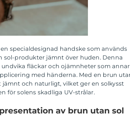
r en specialdesignad handske som används
tan sol-produkter jämnt över huden. Denna
t undvika fläckar och ojämnheter som annar
 applicering med händerna. Med en brun uta
t jämnt och naturligt, vilket ger en solkysst
n för solens skadliga UV-strålar.
presentation av brun utan sol