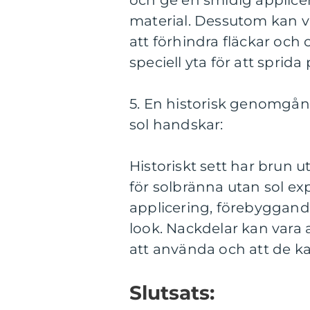
och ge en smidig applice
material. Dessutom kan vi
att förhindra fläckar och
speciell yta för att sprid
5. En historisk genomgån
sol handskar:
Historiskt sett har brun u
för solbränna utan sol e
applicering, förebyggand
look. Nackdelar kan vara
att använda och att de ka
Slutsats: