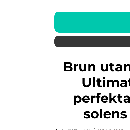
Brun utan sol handske – The
Ultima
perfekt
solens 