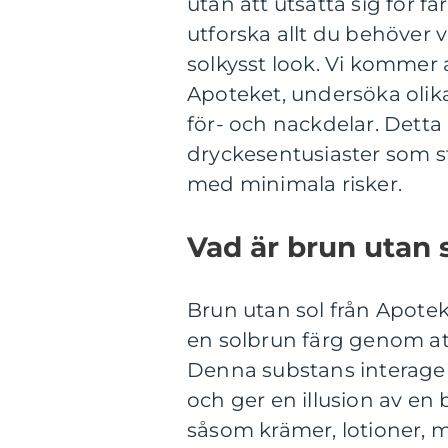
utan att utsätta sig för fa
utforska allt du behöver
solkysst look. Vi kommer a
Apoteket, undersöka olika
för- och nackdelar. Dett
dryckesentusiaster som st
med minimala risker.
Vad är brun utan 
Brun utan sol från Apote
en solbrun färg genom at
Denna substans interager
och ger en illusion av en 
såsom krämer, lotioner,