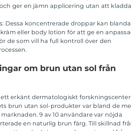
och ger en jämn applicering utan att kladda
ps: Dessa koncentrerade droppar kan blanda
kräm eller body lotion för att ge en anpass
ör de som vill ha full kontroll över den
rocessen.
ingar om brun utan sol från
v ett erkänt dermatologiskt forskningscenter
ets brun utan sol-produkter var bland de me
å marknaden. 9 av 10 användare var nöjda
erade en naturlig brun färg. Till skillnad fr