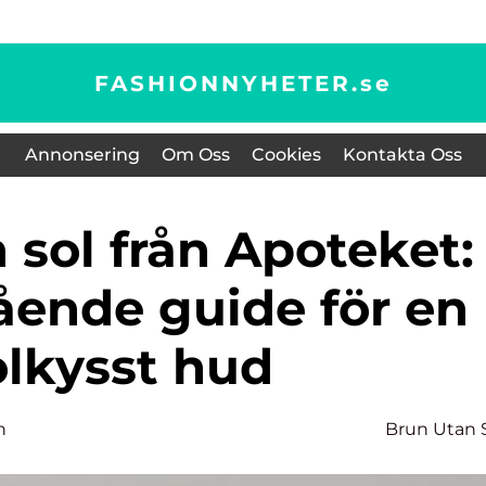
FASHIONNYHETER.
se
Annonsering
Om Oss
Cookies
Kontakta Oss
ående guide för en
olkysst hud
n
Brun Utan 