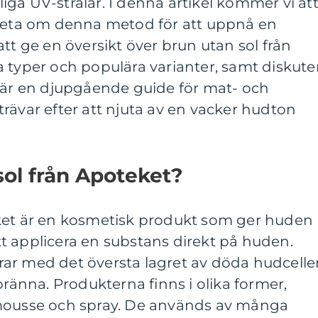
rliga UV-strålar. I denna artikel kommer vi at
 veta om denna metod för att uppnå en
tt ge en översikt över brun utan sol från
 typer och populära varianter, samt diskute
a är en djupgående guide för mat- och
rävar efter att njuta av en vacker hudton
sol från Apoteket?
ket är en kosmetisk produkt som ger huden
t applicera en substans direkt på huden.
ar med det översta lagret av döda hudcelle
bränna. Produkterna finns i olika former,
 mousse och spray. De används av många