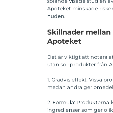
solande visade studien ä
Apoteket minskade risken
huden.
Skillnader mellan 
Apoteket
Det är viktigt att notera a
utan sol-produkter från A
1. Gradvis effekt: Vissa p
medan andra ger omedelba
2. Formula: Produkterna k
ingredienser som ger olika