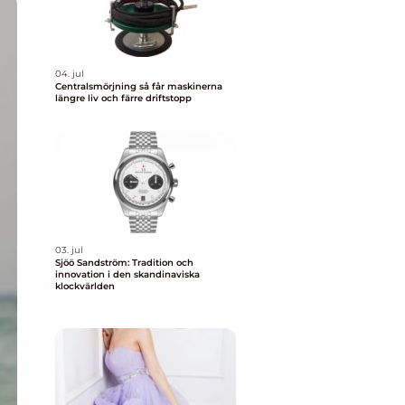
04. jul
Centralsmörjning så får maskinerna
längre liv och färre driftstopp
03. jul
Sjöö Sandström: Tradition och
innovation i den skandinaviska
klockvärlden