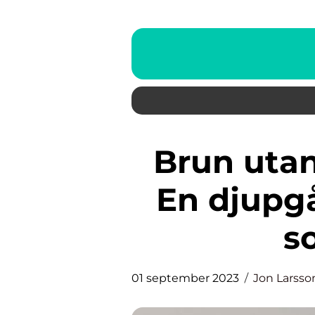
Brun utan sol från Apoteket:
En djupg
s
01 september 2023
Jon Larsso