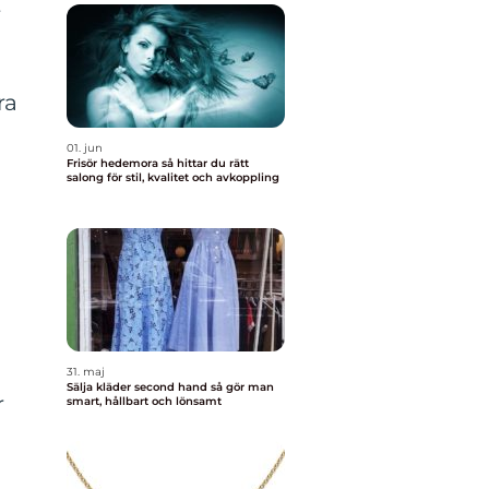
t
ra
01. jun
Frisör hedemora så hittar du rätt
salong för stil, kvalitet och avkoppling
31. maj
Sälja kläder second hand så gör man
r
smart, hållbart och lönsamt