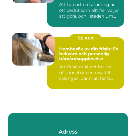
Umeå
Att ta bort en tatuering är
ett beslut som allt fler väljer
att göra, och i staden Um...
02. aug
Hembesök av din frisör: En
bekväm och personlig
hårvårdsupplevelse
Att få håret klippt brukar
ofta innebära en resa till
salongen, där man tar ti...
Adress