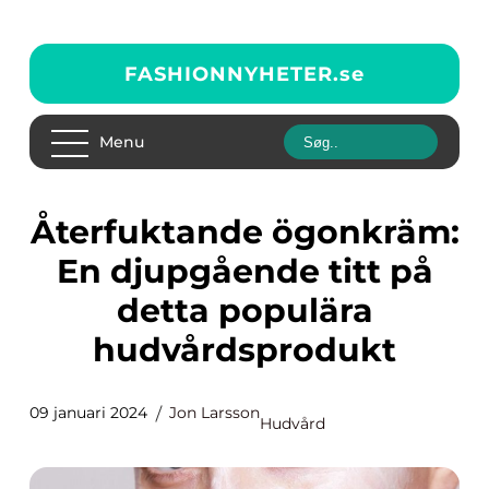
FASHIONNYHETER.
se
Menu
Återfuktande ögonkräm:
En djupgående titt på
detta populära
hudvårdsprodukt
09 januari 2024
Jon Larsson
Hudvård