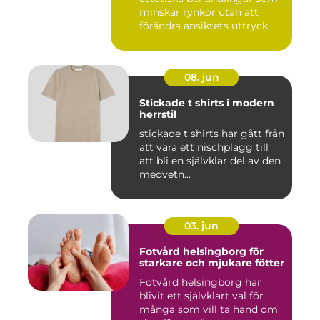
minskar rynkor utan att
förändra ansiktets uttryck...
08. jun
Stickade t shirts i modern
herrstil
stickade t shirts har gått från
att vara ett nischplagg till
att bli en självklar del av den
medvetn...
03. jun
Fotvård helsingborg för
starkare och mjukare fötter
Fotvård helsingborg har
blivit ett självklart val för
många som vill ta hand om