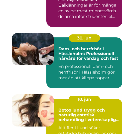
Balklänningar är för många
en av de mest minnesvärda
delarna inför studenten el...
30. jun
Dam- och herrfrisör i
Hässleholm: Professionell
hårvård för vardag och fest
En professionell dam- och
herrfrisör i Hässleholm gör
mer än att klippa toppar. ...
10. jun
Botox lund trygg och
naturlig estetisk
behandling i vetenskaplig
miljö
Allt fler i Lund söker
estetiska behandlingar som