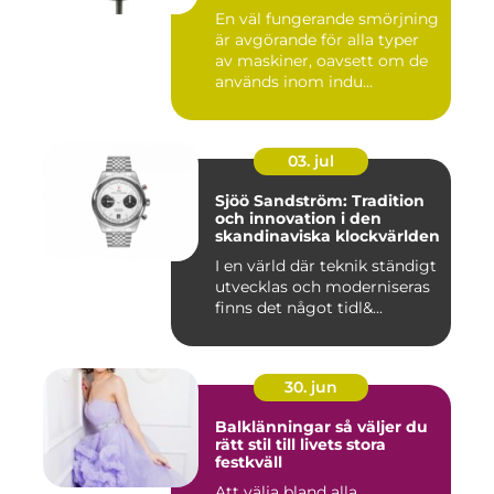
En väl fungerande smörjning
är avgörande för alla typer
av maskiner, oavsett om de
används inom indu...
03. jul
Sjöö Sandström: Tradition
och innovation i den
skandinaviska klockvärlden
I en värld där teknik ständigt
utvecklas och moderniseras
finns det något tidl&...
30. jun
Balklänningar så väljer du
rätt stil till livets stora
festkväll
Att välja bland alla