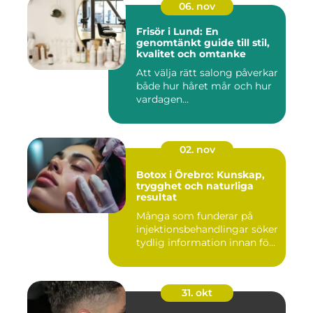
06. nov
Frisör i Lund: En
genomtänkt guide till stil,
kvalitet och omtanke
Att välja rätt salong påverkar
både hur håret mår och hur
vardagen...
02. nov
Botox i Örebro: Kunskap,
trygghet och naturliga
resultat
Många som funderar på
injektionsbehandlingar söker
tydlig information innan fö...
31. okt