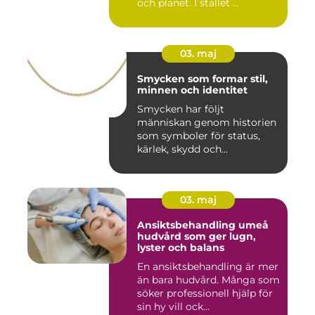
och planet. I stället ...
03. maj
Smycken som formar stil,
minnen och identitet
Smycken har följt
människan genom historien
som symboler för status,
kärlek, skydd och
tillhörighet....
03. maj
Ansiktsbehandling umeå
hudvård som ger lugn,
lyster och balans
En ansiktsbehandling är mer
än bara hudvård. Många som
söker professionell hjälp för
sin hy vill ock...