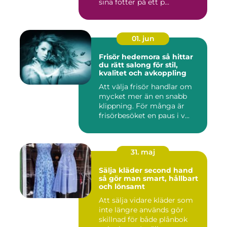
sina fötter på ett p...
01. jun
Frisör hedemora så hittar
du rätt salong för stil,
kvalitet och avkoppling
Att välja frisör handlar om
mycket mer än en snabb
klippning. För många är
frisörbesöket en paus i v...
31. maj
Sälja kläder second hand
så gör man smart, hållbart
och lönsamt
Att sälja vidare kläder som
inte längre används gör
skillnad för både plånbok