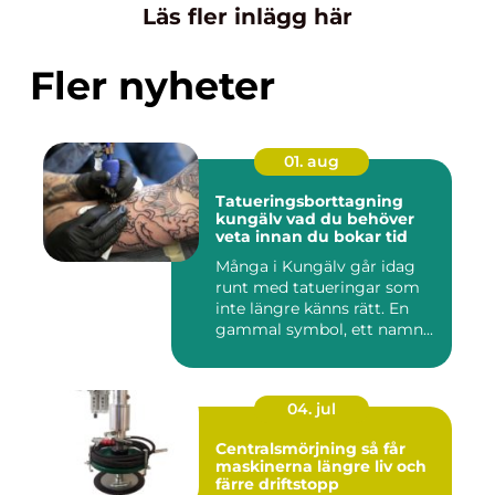
Läs fler inlägg här
Fler nyheter
01. aug
Tatueringsborttagning
kungälv vad du behöver
veta innan du bokar tid
Många i Kungälv går idag
runt med tatueringar som
inte längre känns rätt. En
gammal symbol, ett namn...
04. jul
Centralsmörjning så får
maskinerna längre liv och
färre driftstopp