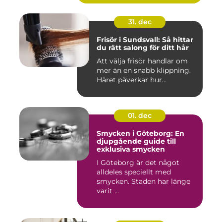
31. dec
Frisör i Sundsvall: Så hittar
du rätt salong för ditt hår
Att välja frisör handlar om
mer än en snabb klippning.
Håret påverkar hur...
01. dec
Smycken i Göteborg: En
djupgående guide till
exklusiva smycken
I Göteborg är det något
alldeles speciellt med
smycken. Staden har länge
varit ...