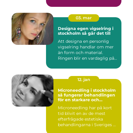
03. mar
Designa egen vigselring i
stockholm så går det till
Att designa en personlig
vigselring handlar om mer
än form och material.
Ringen blir en vardaglig på...
12. jan
Microneedling i stockholm
så fungerar behandlingen
för en starkare och
jämnare hud
Microneedling har på kort
tid blivit en av de mest
efterfrågade estetiska
behandlingarna i Sveriges ...