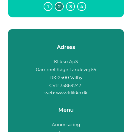
1
2
3
4
Adress
web:
www.klikko.dk
Menu
Annonsering