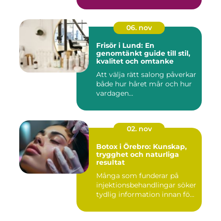
06. nov
Frisör i Lund: En
genomtänkt guide till stil,
kvalitet och omtanke
Att välja rätt salong påverkar
både hur håret mår och hur
vardagen...
02. nov
Botox i Örebro: Kunskap,
trygghet och naturliga
resultat
Många som funderar på
injektionsbehandlingar söker
tydlig information innan fö...