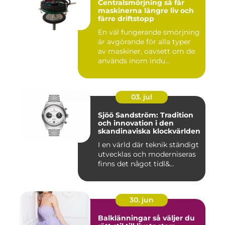
Centralsmörjning så får
maskinerna längre liv och
färre driftstopp
En väl fungerande smörjning
är avgörande för alla typer
av maskiner, oavsett om de
används inom indu...
03. jul
Sjöö Sandström: Tradition
och innovation i den
skandinaviska klockvärlden
I en värld där teknik ständigt
utvecklas och moderniseras
finns det något tidl&...
30. jun
Balklänningar så väljer du