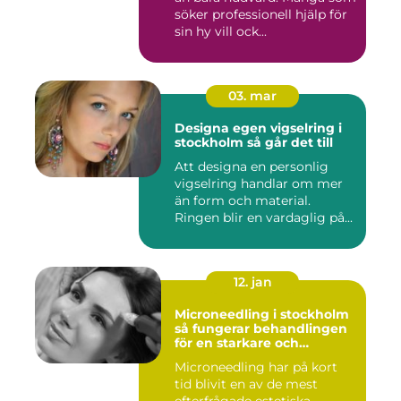
söker professionell hjälp för
sin hy vill ock...
03. mar
Designa egen vigselring i
stockholm så går det till
Att designa en personlig
vigselring handlar om mer
än form och material.
Ringen blir en vardaglig på...
12. jan
Microneedling i stockholm
så fungerar behandlingen
för en starkare och
jämnare hud
Microneedling har på kort
tid blivit en av de mest