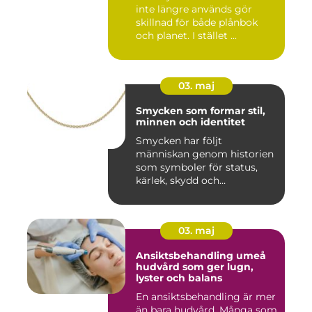
inte längre används gör
skillnad för både plånbok
och planet. I stället ...
03. maj
Smycken som formar stil,
minnen och identitet
Smycken har följt
människan genom historien
som symboler för status,
kärlek, skydd och
tillhörighet....
03. maj
Ansiktsbehandling umeå
hudvård som ger lugn,
lyster och balans
En ansiktsbehandling är mer
än bara hudvård. Många som