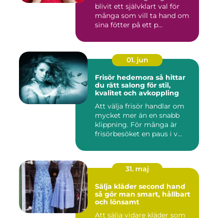
blivit ett självklart val för
många som vill ta hand om
sina fötter på ett p...
01. jun
Frisör hedemora så hittar
du rätt salong för stil,
kvalitet och avkoppling
Att välja frisör handlar om
mycket mer än en snabb
klippning. För många är
frisörbesöket en paus i v...
31. maj
Sälja kläder second hand
så gör man smart, hållbart
och lönsamt
Att sälja vidare kläder som