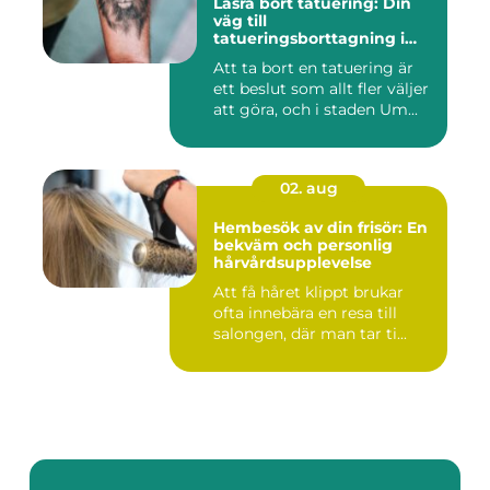
Lasra bort tatuering: Din
väg till
tatueringsborttagning i
Umeå
Att ta bort en tatuering är
ett beslut som allt fler väljer
att göra, och i staden Um...
02. aug
Hembesök av din frisör: En
bekväm och personlig
hårvårdsupplevelse
Att få håret klippt brukar
ofta innebära en resa till
salongen, där man tar ti...