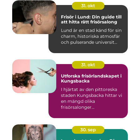
31. okt
Frisör i Lund: Din guide till
att hitta rätt frisörsalong
Lund är en stad känd för sin
charm, historiska atmosfär
och pulserande universit...
31. okt
Utforska frisörlandskapet i
Kungsbacka
I hjärtat av den pittoreska
staden Kungsbacka hittar vi
en mängd olika
frisörsalonger...
30. sep