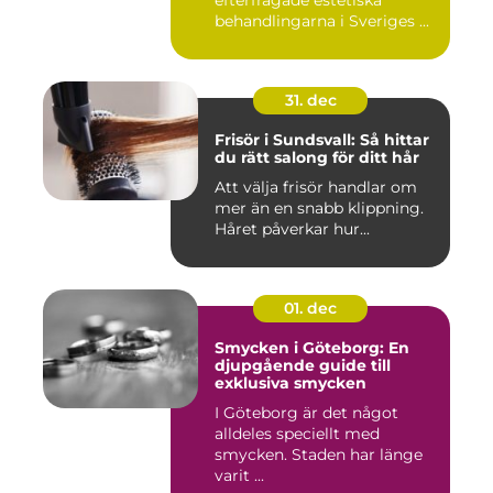
efterfrågade estetiska
behandlingarna i Sveriges ...
31. dec
Frisör i Sundsvall: Så hittar
du rätt salong för ditt hår
Att välja frisör handlar om
mer än en snabb klippning.
Håret påverkar hur...
01. dec
Smycken i Göteborg: En
djupgående guide till
exklusiva smycken
I Göteborg är det något
alldeles speciellt med
smycken. Staden har länge
varit ...