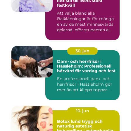
rätt stil till livets stora
festkväll
Att välja bland alla
Balklänningar är för många
en av de mest minnesvärda
delarna inför studenten el...
30. jun
Dam- och herrfrisör i
Hässleholm: Professionell
hårvård för vardag och fest
En professionell dam- och
herrfrisör i Hässleholm gör
mer än att klippa toppar. ...
10. jun
Botox lund trygg och
naturlig estetisk
behandling i vetenskaplig