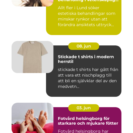
miljö
Allt fler i Lund söker
estetiska behandlingar som
minskar rynkor utan att
förändra ansiktets uttryck...
08. jun
Stickade t shirts i modern
herrstil
stickade t shirts har gått från
att vara ett nischplagg till
att bli en självklar del av den
medvetn...
03. jun
Fotvård helsingborg för
starkare och mjukare fötter
Fotvård helsingborg har