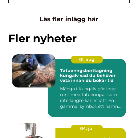
Läs fler inlägg här
Fler nyheter
01. aug
Tatueringsborttagning
kungälv vad du behöver
veta innan du bokar tid
Många i Kungälv går idag
runt med tatueringar som
inte längre känns rätt. En
gammal symbol, ett namn...
04. jul