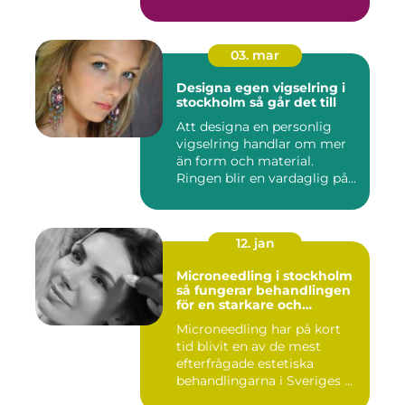
03. mar
Designa egen vigselring i
stockholm så går det till
Att designa en personlig
vigselring handlar om mer
än form och material.
Ringen blir en vardaglig på...
12. jan
Microneedling i stockholm
så fungerar behandlingen
för en starkare och
jämnare hud
Microneedling har på kort
tid blivit en av de mest
efterfrågade estetiska
behandlingarna i Sveriges ...