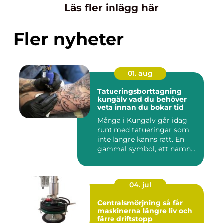
Läs fler inlägg här
Fler nyheter
01. aug
Tatueringsborttagning
kungälv vad du behöver
veta innan du bokar tid
Många i Kungälv går idag
runt med tatueringar som
inte längre känns rätt. En
gammal symbol, ett namn...
04. jul
Centralsmörjning så får
maskinerna längre liv och
färre driftstopp