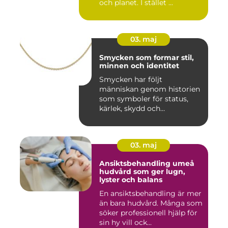
och planet. I stället ...
03. maj
Smycken som formar stil,
minnen och identitet
Smycken har följt
människan genom historien
som symboler för status,
kärlek, skydd och
tillhörighet....
03. maj
Ansiktsbehandling umeå
hudvård som ger lugn,
lyster och balans
En ansiktsbehandling är mer
än bara hudvård. Många som
söker professionell hjälp för
sin hy vill ock...