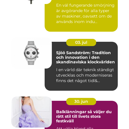
En väl fungerande smörjning
är avgörande för alla typer
av maskiner, oavsett om de
används inom indu...
03. jul
Sjöö Sandström: Tradition
och innovation i den
skandinaviska klockvärlden
I en värld där teknik ständigt
utvecklas och moderniseras
finns det något tidl&...
30. jun
Balklänningar så väljer du
rätt stil till livets stora
festkväll
Att välja bland alla