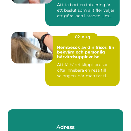
Umeå
Att ta bort en tatuering är
ett beslut som allt fler väljer
att göra, och i staden Um...
02. aug
Hembesök av din frisör: En
bekväm och personlig
hårvårdsupplevelse
Att få håret klippt brukar
ofta innebära en resa till
salongen, där man tar ti...
Adress