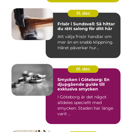
31. dec
Frisör i Sundsvall: Så hittar
du rätt salong för ditt hår
Att välja frisör handlar om
mer än en snabb klippning.
Håret påverkar hur...
01. dec
Smycken i Göteborg: En
djupgående guide till
exklusiva smycken
I Göteborg är det något
alldeles speciellt med
smycken. Staden har länge
varit ...