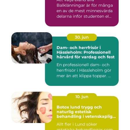
Balklänningar är för många
en av de mest minnesvärda
delarna inför studenten el...
30. jun
Dam- och herrfrisör i
Hässleholm: Professionell
hårvård för vardag och fest
En professionell dam- och
herrfrisör i Hässleholm gör
mer än att klippa toppar. ...
10. jun
Botox lund trygg och
naturlig estetisk
behandling i vetenskaplig
miljö
Allt fler i Lund söker
estetiska behandlingar som