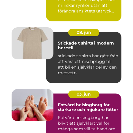
minskar rynkor utan att
förändra ansiktets uttryck...
08. jun
Stickade t shirts i modern
herrstil
stickade t shirts har gått från
att vara ett nischplagg till
att bli en självklar del av den
medvetn...
03. jun
Fotvård helsingborg för
starkare och mjukare fötter
Fotvård helsingborg har
blivit ett självklart val för
många som vill ta hand om