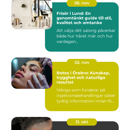
06. nov
Frisör i Lund: En
genomtänkt guide till stil,
kvalitet och omtanke
Att välja rätt salong påverkar
både hur håret mår och hur
vardagen...
02. nov
Botox i Örebro: Kunskap,
trygghet och naturliga
resultat
Många som funderar på
injektionsbehandlingar söker
tydlig information innan fö...
31. okt