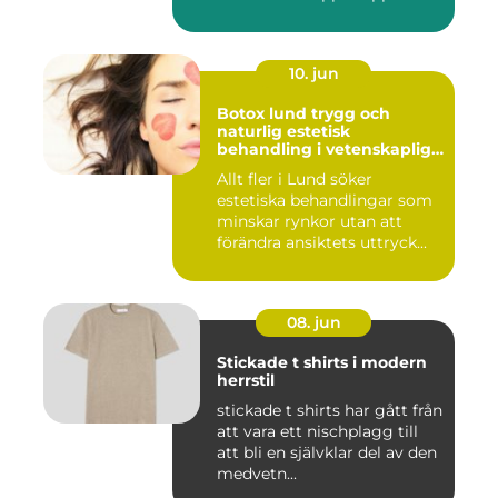
10. jun
Botox lund trygg och
naturlig estetisk
behandling i vetenskaplig
miljö
Allt fler i Lund söker
estetiska behandlingar som
minskar rynkor utan att
förändra ansiktets uttryck...
08. jun
Stickade t shirts i modern
herrstil
stickade t shirts har gått från
att vara ett nischplagg till
att bli en självklar del av den
medvetn...