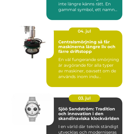
inte längre känns rätt. En
gammal symbol, ett namn...
04. jul
Centralsmörjning så får
maskinerna längre liv och
färre driftstopp
En väl fungerande smörjning
är avgörande för alla typer
av maskiner, oavsett om de
används inom indu...
03. jul
Sjöö Sandström: Tradition
och innovation i den
skandinaviska klockvärlden
I en värld där teknik ständigt
utvecklas och moderniseras