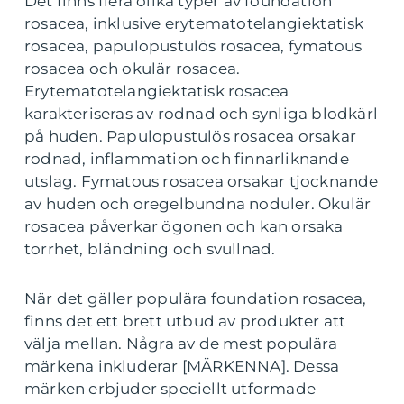
Det finns flera olika typer av foundation
rosacea, inklusive erytematotelangiektatisk
rosacea, papulopustulös rosacea, fymatous
rosacea och okulär rosacea.
Erytematotelangiektatisk rosacea
karakteriseras av rodnad och synliga blodkärl
på huden. Papulopustulös rosacea orsakar
rodnad, inflammation och finnarliknande
utslag. Fymatous rosacea orsakar tjocknande
av huden och oregelbundna noduler. Okulär
rosacea påverkar ögonen och kan orsaka
torrhet, bländning och svullnad.
När det gäller populära foundation rosacea,
finns det ett brett utbud av produkter att
välja mellan. Några av de mest populära
märkena inkluderar [MÄRKENNA]. Dessa
märken erbjuder speciellt utformade