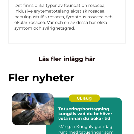
Det finns olika typer av foundation rosacea,
inklusive erytematotelangiektatisk rosacea,
papulopustulös rosacea, fymatous rosacea och
okulär rosacea. Var och en av dessa har olika
symtom och svårighetsgrad.
Läs fler inlägg här
Fler nyheter
01. aug
Tatueringsborttagning
kungälv vad du behöver
veta innan du bokar tid
Många i Kungälv går idag
runt med tatueringar som