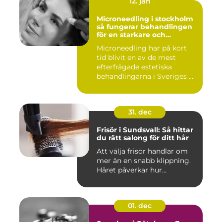
12. jan
Microneedling i stockholm
så fungerar behandlingen
för en starkare och
jämnare hud
Microneedling har på kort
tid blivit en av de mest
efterfrågade estetiska
behandlingarna i Sveriges ...
31. dec
Frisör i Sundsvall: Så hittar
du rätt salong för ditt hår
Att välja frisör handlar om
mer än en snabb klippning.
Håret påverkar hur...
01. dec