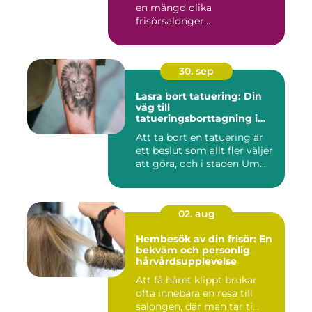
en mängd olika
frisörsalonger...
30. sep
Lasra bort tatuering: Din
väg till
tatueringsborttagning i
Umeå
Att ta bort en tatuering är
ett beslut som allt fler väljer
att göra, och i staden Um...
02. aug
Hembesök av din frisör: En
bekväm och personlig
hårvårdsupplevelse
Att få håret klippt brukar
ofta innebära en resa till
salongen, där man tar ti...