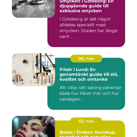
Smycken i Göteborg: En
djupgående guide till
exklusiva smycken
I Göteborg är det något
alldeles speciellt med
smycken. Staden har länge
varit ...
06. nov
Frisör i Lund: En
genomtänkt guide till stil,
kvalitet och omtanke
Att välja rätt salong påverkar
både hur håret mår och hur
vardagen...
02. nov
Botox i Örebro: Kunskap,
trygghet och naturliga