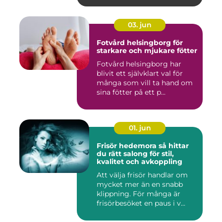
03. jun
Fotvård helsingborg för
starkare och mjukare fötter
Fotvård helsingborg har
blivit ett självklart val för
många som vill ta hand om
sina fötter på ett p...
01. jun
Frisör hedemora så hittar
du rätt salong för stil,
kvalitet och avkoppling
Att välja frisör handlar om
mycket mer än en snabb
klippning. För många är
frisörbesöket en paus i v...