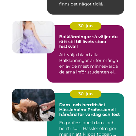
finns det något tidl&...
30. jun
Balklänningar så väljer du
rätt stil till livets stora
festkväll
Att välja bland alla
Balklänningar är för många
en av de mest minnesvärda
delarna inför studenten el...
30. jun
Dam- och herrfrisör i
Hässleholm: Professionell
hårvård för vardag och fest
En professionell dam- och
herrfrisör i Hässleholm gör
mer än att klippa toppar. ...