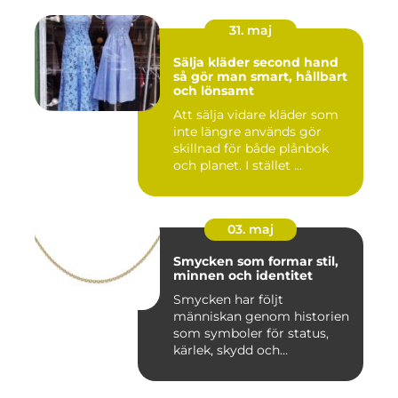
31. maj
Sälja kläder second hand
så gör man smart, hållbart
och lönsamt
Att sälja vidare kläder som
inte längre används gör
skillnad för både plånbok
och planet. I stället ...
03. maj
Smycken som formar stil,
minnen och identitet
Smycken har följt
människan genom historien
som symboler för status,
kärlek, skydd och
tillhörighet....