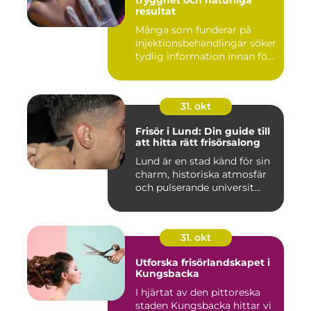
resultat
Många som funderar på
injektionsbehandlingar söker
tydlig information innan fö...
31. okt
Frisör i Lund: Din guide till
att hitta rätt frisörsalong
Lund är en stad känd för sin
charm, historiska atmosfär
och pulserande universit...
31. okt
Utforska frisörlandskapet i
Kungsbacka
I hjärtat av den pittoreska
staden Kungsbacka hittar vi