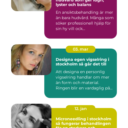
hudvård som ger lugn,
lyster och balans
En ansiktsbehandling är mer
än bara hudvård. Många som
söker professionell hjälp för
sin hy vill ock...
03. mar
Designa egen vigselring i
stockholm så går det till
Att designa en personlig
vigselring handlar om mer
än form och material.
Ringen blir en vardaglig på...
12. jan
Microneedling i stockholm
så fungerar behandlingen