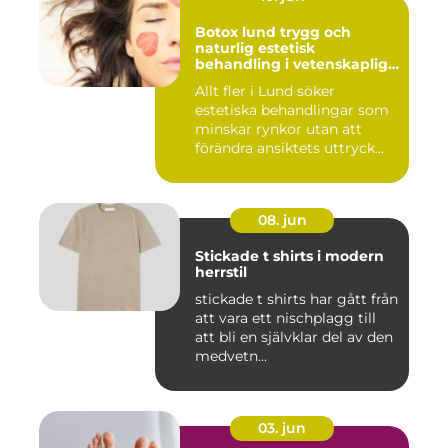
Botox lund trygg och
naturlig estetisk
behandling i vetenskaplig
miljö
Allt fler i Lund söker
estetiska behandlingar som
minskar rynkor utan att
förändra ansiktets uttryck...
08. jun
Stickade t shirts i modern
herrstil
stickade t shirts har gått från
att vara ett nischplagg till
att bli en självklar del av den
medvetn...
03. jun