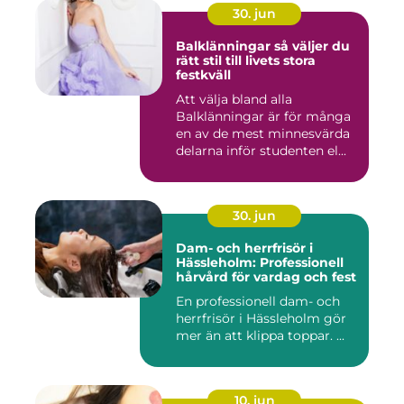
30. jun
Balklänningar så väljer du
rätt stil till livets stora
festkväll
Att välja bland alla
Balklänningar är för många
en av de mest minnesvärda
delarna inför studenten el...
30. jun
Dam- och herrfrisör i
Hässleholm: Professionell
hårvård för vardag och fest
En professionell dam- och
herrfrisör i Hässleholm gör
mer än att klippa toppar. ...
10. jun