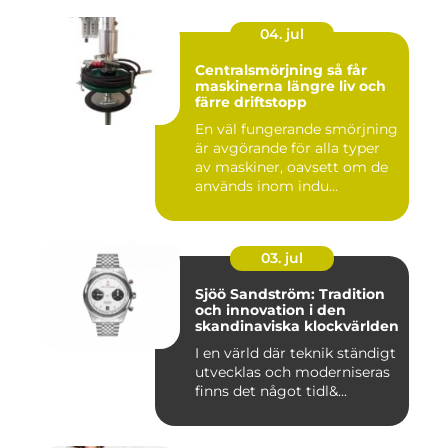
04. jul
Centralsmörjning så får
maskinerna längre liv och
färre driftstopp
En väl fungerande smörjning
är avgörande för alla typer
av maskiner, oavsett om de
används inom indu...
03. jul
Sjöö Sandström: Tradition
och innovation i den
skandinaviska klockvärlden
I en värld där teknik ständigt
utvecklas och moderniseras
finns det något tidl&...