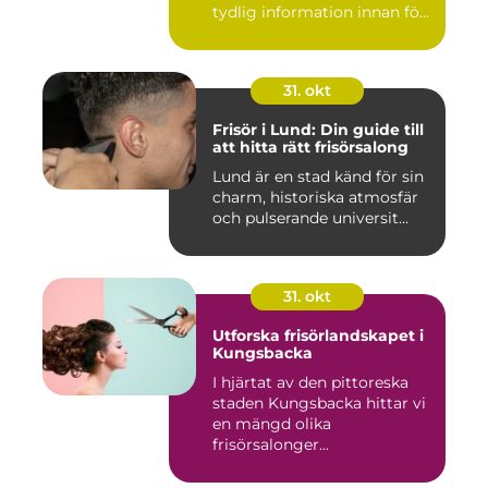
tydlig information innan fö...
31. okt
Frisör i Lund: Din guide till
att hitta rätt frisörsalong
Lund är en stad känd för sin
charm, historiska atmosfär
och pulserande universit...
31. okt
Utforska frisörlandskapet i
Kungsbacka
I hjärtat av den pittoreska
staden Kungsbacka hittar vi
en mängd olika
frisörsalonger...