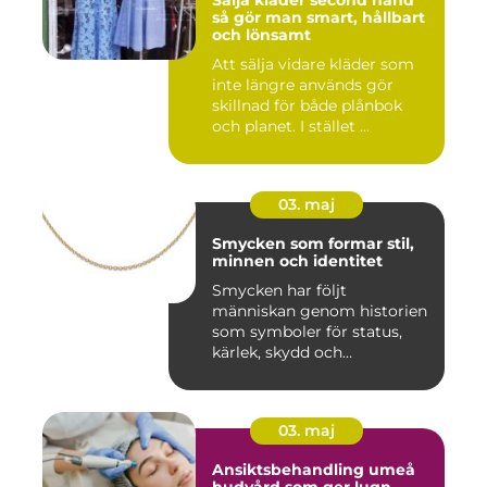
Sälja kläder second hand
så gör man smart, hållbart
och lönsamt
Att sälja vidare kläder som
inte längre används gör
skillnad för både plånbok
och planet. I stället ...
03. maj
Smycken som formar stil,
minnen och identitet
Smycken har följt
människan genom historien
som symboler för status,
kärlek, skydd och
tillhörighet....
03. maj
Ansiktsbehandling umeå