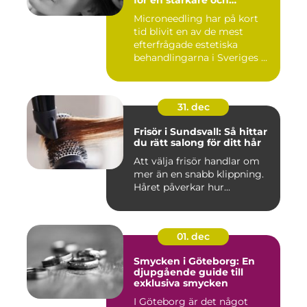
för en starkare och
jämnare hud
Microneedling har på kort
tid blivit en av de mest
efterfrågade estetiska
behandlingarna i Sveriges ...
31. dec
Frisör i Sundsvall: Så hittar
du rätt salong för ditt hår
Att välja frisör handlar om
mer än en snabb klippning.
Håret påverkar hur...
01. dec
Smycken i Göteborg: En
djupgående guide till
exklusiva smycken
I Göteborg är det något