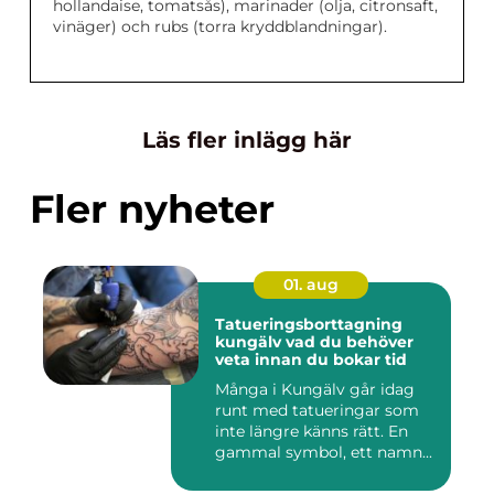
hollandaise, tomatsås), marinader (olja, citronsaft,
vinäger) och rubs (torra kryddblandningar).
Läs fler inlägg här
Fler nyheter
01. aug
Tatueringsborttagning
kungälv vad du behöver
veta innan du bokar tid
Många i Kungälv går idag
runt med tatueringar som
inte längre känns rätt. En
gammal symbol, ett namn...