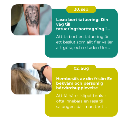
30. sep
Lasra bort tatuering: Din
väg till
tatueringsborttagning i
Umeå
Att ta bort en tatuering är
ett beslut som allt fler väljer
att göra, och i staden Um...
02. aug
Hembesök av din frisör: En
bekväm och personlig
hårvårdsupplevelse
Att få håret klippt brukar
ofta innebära en resa till
salongen, där man tar ti...