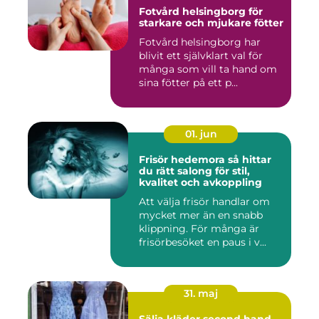
Fotvård helsingborg för
starkare och mjukare fötter
Fotvård helsingborg har
blivit ett självklart val för
många som vill ta hand om
sina fötter på ett p...
01. jun
Frisör hedemora så hittar
du rätt salong för stil,
kvalitet och avkoppling
Att välja frisör handlar om
mycket mer än en snabb
klippning. För många är
frisörbesöket en paus i v...
31. maj