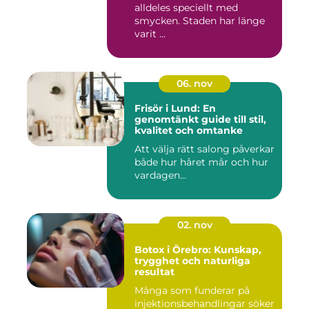
alldeles speciellt med
smycken. Staden har länge
varit ...
06. nov
Frisör i Lund: En
genomtänkt guide till stil,
kvalitet och omtanke
Att välja rätt salong påverkar
både hur håret mår och hur
vardagen...
02. nov
Botox i Örebro: Kunskap,
trygghet och naturliga
resultat
Många som funderar på
injektionsbehandlingar söker