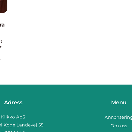
ra
it
t
Adress
Menu
Annonserin
Om oss