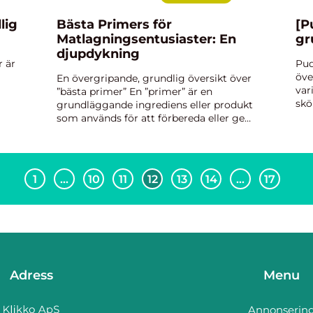
lig
Bästa Primers för
[P
Matlagningsentusiaster: En
gr
djupdykning
r är
Pud
öve
En övergripande, grundlig översikt över
var
”bästa primer” En ”primer” är en
skö
grundläggande ingrediens eller produkt
mat
som används för att förbereda eller ge
jäm
en yta en bra grund innan man
.
utb
applicerar andra produkter. Inom
matlagning a...
1
…
10
11
12
13
14
…
17
Adress
Menu
Annonserin