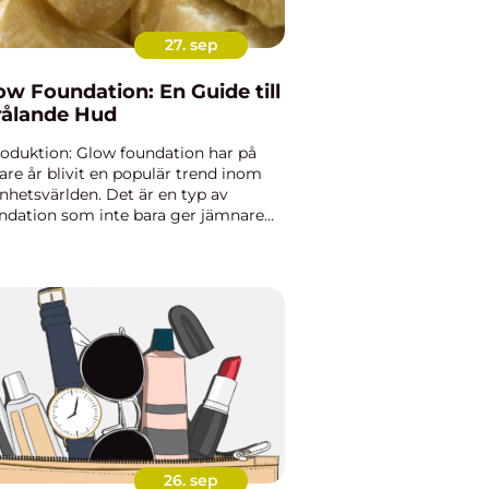
27. sep
ow Foundation: En Guide till
rålande Hud
roduktion: Glow foundation har på
are år blivit en populär trend inom
nhetsvärlden. Det är en typ av
ndation som inte bara ger jämnare
ton utan också ett naturligt lyster
 en strålande hud. I denna artikel
mer vi att ge en grundl...
26. sep