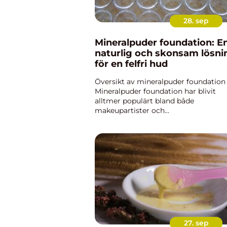
28. sep
Mineralpuder foundation: E
naturlig och skonsam lösni
för en felfri hud
Översikt av mineralpuder foundation
Mineralpuder foundation har blivit
alltmer populärt bland både
makeupartister och
hudvårdsentusiaster. Denna naturlig
form av foundation har många förde
och är känd för att ge en jämn och
naturlig täckning samt...
27. sep