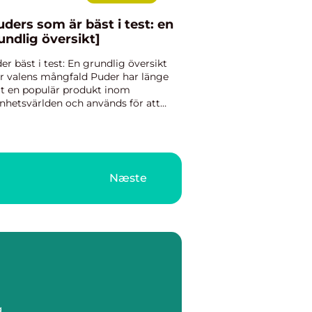
uders som är bäst i test: en
undlig översikt]
er bäst i test: En grundlig översikt
r valens mångfald Puder har länge
it en populär produkt inom
nhetsvärlden och används för att
ta ner huden, fixera smink och ge en
nare hudton. Men med det stora
udet av puder på marknaden kan...
Næste
g