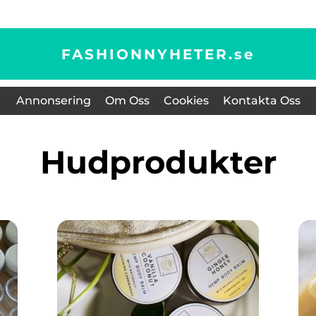
FASHIONNYHETER.
se
Annonsering
Om Oss
Cookies
Kontakta Oss
Hudprodukter