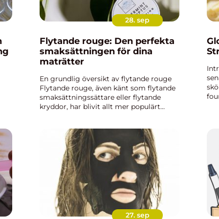
28. sep
n
Flytande rouge: Den perfekta
Gl
ng
smaksättningen för dina
St
maträtter
Int
sen
En grundlig översikt av flytande rouge
skö
Flytande rouge, även känt som flytande
fou
smaksättningssättare eller flytande
hud
kryddor, har blivit allt mer populärt
och
a
bland mat- och dryckesentusiaster över
kom
lar
hela världen. Denna fördjupande artikel
kommer att ge dig e...
27. sep