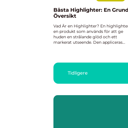
Bästa Highlighter: En Grund
Översikt
Vad Är en Highlighter? En highlighte
en produkt som används för att ge
huden en strålande glöd och ett
markerat utseende. Den appliceras
vanligtvis på kindbenen, brynbenen,
nästippen och överläppen för att
framhäva de bästa delarna av ansiktet
B...
Tidligere