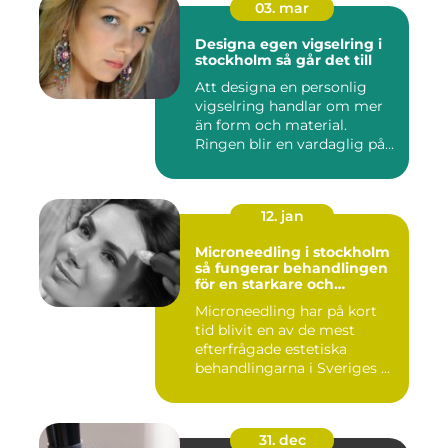
03. mar
Designa egen vigselring i
stockholm så går det till
Att designa en personlig
vigselring handlar om mer
än form och material.
Ringen blir en vardaglig på...
12. jan
Microneedling i stockholm
så fungerar behandlingen
för en starkare och
jämnare hud
Microneedling har på kort
tid blivit en av de mest
efterfrågade estetiska
behandlingarna i Sveriges ...
31. dec