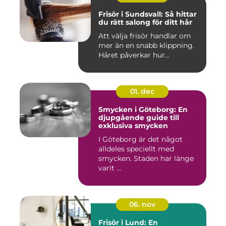
Frisör i Sundsvall: Så hittar
du rätt salong för ditt hår
Att välja frisör handlar om
mer än en snabb klippning.
Håret påverkar hur...
01. dec
Smycken i Göteborg: En
djupgående guide till
exklusiva smycken
I Göteborg är det något
alldeles speciellt med
smycken. Staden har länge
varit ...
06. nov
Frisör i Lund: En