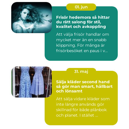
01. jun
Frisör hedemora så hittar
du rätt salong för stil,
kvalitet och avkoppling
Att välja frisör handlar om
mycket mer än en snabb
klippning. För många är
frisörbesöket en paus i v...
31. maj
Sälja kläder second hand
så gör man smart, hållbart
och lönsamt
Att sälja vidare kläder som
inte längre används gör
skillnad för både plånbok
och planet. I stället ...