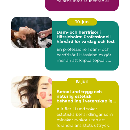
delarna inför studenten el...
30. jun
Dam- och herrfrisör i
Hässleholm: Professionell
hårvård för vardag och fest
En professionell dam- och
herrfrisör i Hässleholm gör
mer än att klippa toppar. ...
10. jun
Botox lund trygg och
naturlig estetisk
behandling i vetenskaplig
miljö
Allt fler i Lund söker
estetiska behandlingar som
minskar rynkor utan att
förändra ansiktets uttryck...