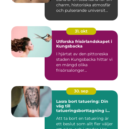
charm, historiska atmosfär
och pulserande universit...
31. okt
Utforska frisörlandskapet i
Kungsbacka
I hjärtat av den pittoreska
staden Kungsbacka hittar vi
en mängd olika
frisörsalonger...
30. sep
Lasra bort tatuering: Din
väg till
tatueringsborttagning i
Umeå
Att ta bort en tatuering är
ett beslut som allt fler väljer