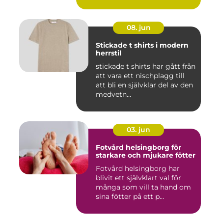
08. jun
Stickade t shirts i modern
herrstil
stickade t shirts har gått från
att vara ett nischplagg till
att bli en självklar del av den
medvetn...
03. jun
Fotvård helsingborg för
starkare och mjukare fötter
Fotvård helsingborg har
blivit ett självklart val för
många som vill ta hand om
sina fötter på ett p...