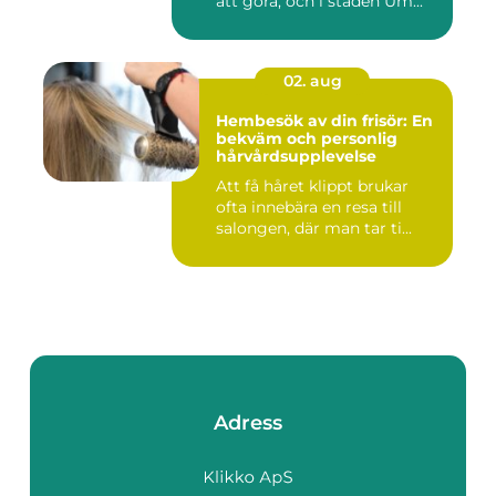
att göra, och i staden Um...
02. aug
Hembesök av din frisör: En
bekväm och personlig
hårvårdsupplevelse
Att få håret klippt brukar
ofta innebära en resa till
salongen, där man tar ti...
Adress