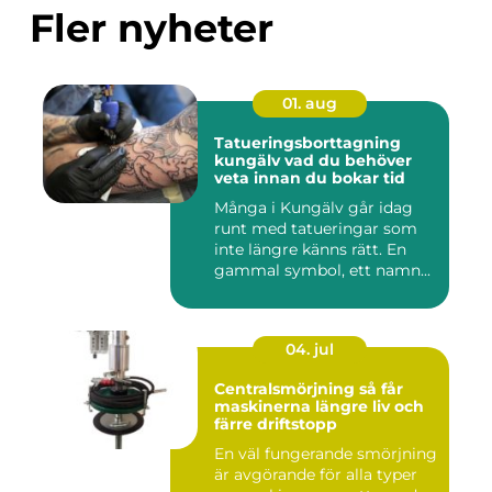
Fler nyheter
01. aug
Tatueringsborttagning
kungälv vad du behöver
veta innan du bokar tid
Många i Kungälv går idag
runt med tatueringar som
inte längre känns rätt. En
gammal symbol, ett namn...
04. jul
Centralsmörjning så får
maskinerna längre liv och
färre driftstopp
En väl fungerande smörjning
är avgörande för alla typer