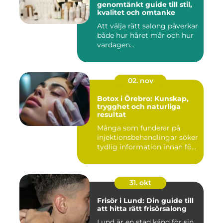
genomtänkt guide till stil,
kvalitet och omtanke
Att välja rätt salong påverkar
både hur håret mår och hur
vardagen...
02. nov
Botox i Örebro: Kunskap,
trygghet och naturliga
resultat
Många som funderar på
injektionsbehandlingar söker
tydlig information innan fö...
31. okt
Frisör i Lund: Din guide till
att hitta rätt frisörsalong
Lund är en stad känd för sin