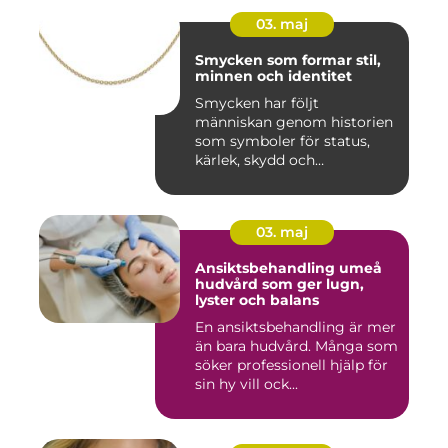
03. maj
Smycken som formar stil,
minnen och identitet
Smycken har följt
människan genom historien
som symboler för status,
kärlek, skydd och
tillhörighet....
03. maj
Ansiktsbehandling umeå
hudvård som ger lugn,
lyster och balans
En ansiktsbehandling är mer
än bara hudvård. Många som
söker professionell hjälp för
sin hy vill ock...