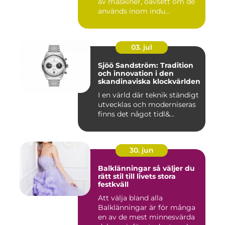
av maskiner, oavsett om de
används inom indu...
03. jul
Sjöö Sandström: Tradition
och innovation i den
skandinaviska klockvärlden
I en värld där teknik ständigt
utvecklas och moderniseras
finns det något tidl&...
30. jun
Balklänningar så väljer du
rätt stil till livets stora
festkväll
Att välja bland alla
Balklänningar är för många
en av de mest minnesvärda