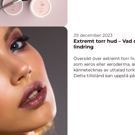
29 december 2023
Extremt torr hud – Vad 
lindring
Översikt över extremt torr h
som xeros eller xeroderma,
kännetecknas av uttalad tork
Detta tillstånd kan uppstå på
men är vanligast på o...