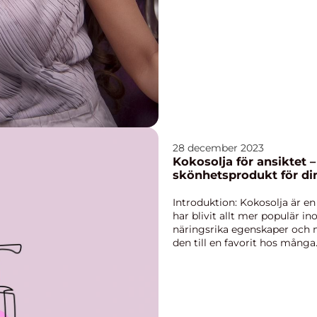
28 december 2023
Kokosolja för ansiktet –
skönhetsprodukt för di
Introduktion: Kokosolja är e
har blivit allt mer populär i
näringsrika egenskaper oc
den till en favorit hos många
utforska kokosolj...