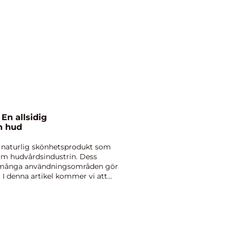
 En allsidig
n hud
n naturlig skönhetsprodukt som
nom hudvårdsindustrin. Dess
h många användningsområden gör
. I denna artikel kommer vi att